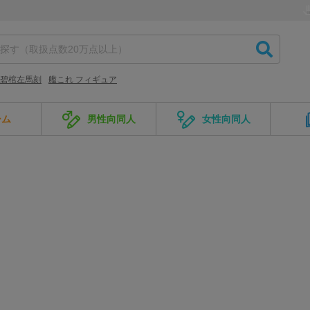
碧棺左馬刻
艦これ フィギュア
ーム
男性向同人
女性向同人