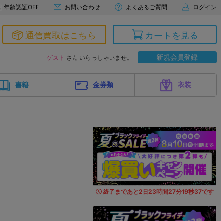
年齢認証OFF
お問い合わせ
よくあるご質問
ログイン
通信買取はこちら
カートを見る
新規会員登録
ゲスト
さん いらっしゃいませ。
書籍
金券類
衣装
終了まであと
2
日
23
時間
27
分
18
秒
1
5
です