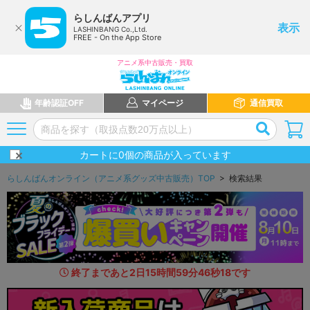
らしんばんアプリ
表示
LASHINBANG Co.,Ltd.
FREE - On the App Store
アニメ系中古販売・買取
年齢認証OFF
マイページ
通信買取
カートに
0
個の商品が入っています
らしんばんオンライン（アニメ系グッズ中古販売）TOP
> 検索結果
終了まであと
2
日
15
時間
59
分
44
秒
7
1
です