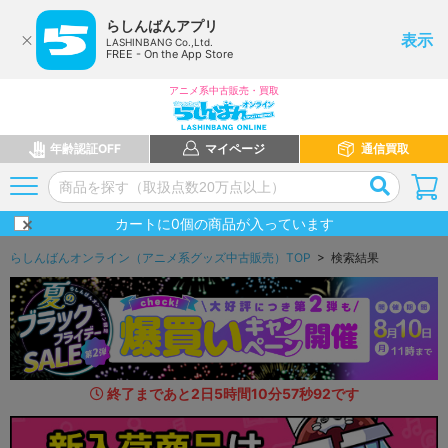
らしんばんアプリ
表示
LASHINBANG Co.,Ltd.
FREE - On the App Store
アニメ系中古販売・買取
年齢認証OFF
マイページ
通信買取
カートに
0
個の商品が入っています
らしんばんオンライン（アニメ系グッズ中古販売）TOP
> 検索結果
終了まであと
2
日
5
時間
10
分
56
秒
6
2
です