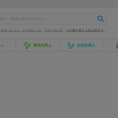
 スカーレット バイオレット
ブルーロック
その着せ替え人形は恋をする
ーム
男性向同人
女性向同人