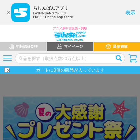
らしんばんアプリ
表示
LASHINBANG Co.,Ltd.
FREE - On the App Store
アニメ系中古販売・買取
年齢認証OFF
マイページ
通信買取
カートに
0
個の商品が入っています
夏の大感謝プレゼント祭