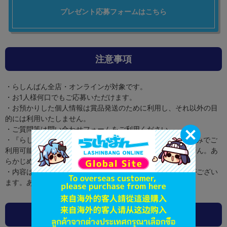
プレゼント応募フォームはこちら
注意事項
らしんばん全店・オンラインが対象です。
お1人様何口でもご応募いただけます。
お預かりした個人情報は賞品発送のために利用し、それ以外の目
的には利用いたしません。
ご質問等は問い合わせフォームをご利用ください。
『らしんばん お買い物クーポン 10,000円分』は実店舗のみでご
利用可能です。らしんばんオンラインでのご利用は出来ません。あ
らかじめご了承ください。
内容は諸般の事情により、変更・延期・中止になる場合がござい
ます。あらかじめご了承ください。
らしんばん全店でも同時開催中！