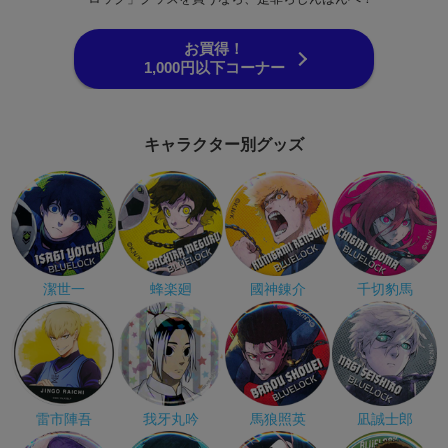
お買得！
1,000円以下コーナー
キャラクター別グッズ
潔世一
蜂楽廻
國神錬介
千切豹馬
雷市陣吾
我牙丸吟
馬狼照英
凪誠士郎