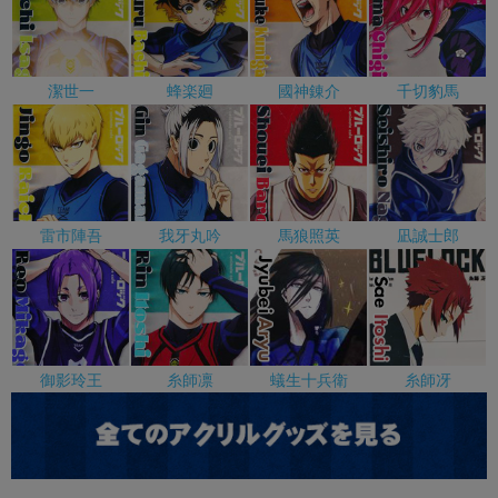
潔世一
蜂楽廻
國神錬介
千切豹馬
雷市陣吾
我牙丸吟
馬狼照英
凪誠士郎
御影玲王
糸師凛
蟻生十兵衛
糸師冴