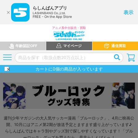
らしんばんアプリ
表示
LASHINBANG Co.,Ltd.
FREE - On the App Store
アニメ系中古販売・買取
年齢認証OFF
マイページ
通信買取
カートに
0
個の商品が入っています
週刊少年マガジンの大人気サッカー漫画「ブルーロック」、4月に映画公
開、10月にはアニメ第2期が放送予定とますます盛り上がっています♪
らしんばんではキャラ別やグッズ別で探しやすくなっています！「ブル
ーロック」グッズを買うなら、是非らしんばんへ！