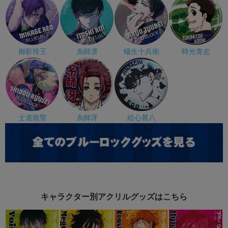
御影玲王
糸師凛
蟻生十兵衛
時光青志
士道龍聖
糸師冴
絵心甚八
キャラクター別アクリルグッズはこちら