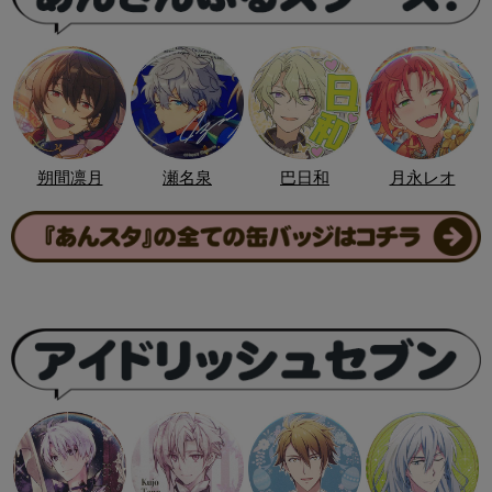
朔間凛月
瀬名泉
巴日和
月永レオ