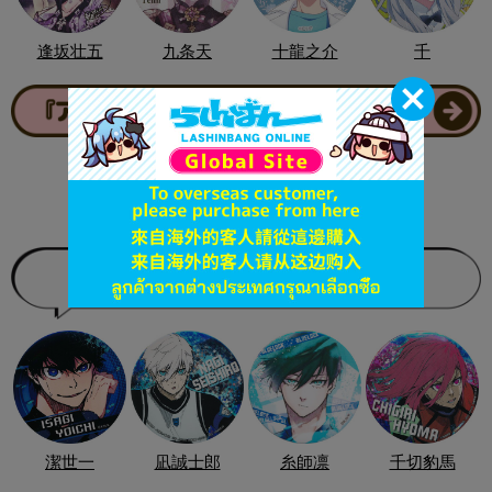
逢坂壮五
九条天
十龍之介
千
潔世一
凪誠士郎
糸師凛
千切豹馬