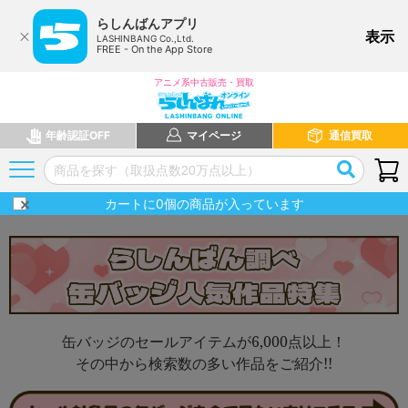
らしんばんアプリ
表示
LASHINBANG Co.,Ltd.
FREE - On the App Store
アニメ系中古販売・買取
年齢認証OFF
マイページ
通信買取
カートに
0
個の商品が入っています
缶バッジのセールアイテムが6,000点以上！
その中から検索数の多い作品をご紹介!!