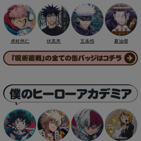
虎杖悠仁
伏黒恵
五条悟
夏油傑