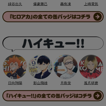
緑谷出久
爆豪勝己
轟焦凍
上鳴電気
日向翔陽
影山飛雄
月島蛍
孤爪研磨