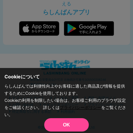
える
らしんばんアプリ
Cookieについて
東京都公安委員会許可済 古物商許可番号305500206246
株式会社らしんばん
らしんばんでは利便性向上やお客様に適した商品及び情報を提供
するためにCookieを使用しております。
オフィシャルサイト
よくあるご質問
通販ご利用ガイド
Cookieの利用を制限したい場合は、お客様ご利用のブラウザ設定
お問い合わせ
セキュリティポリシー
プライバシーポリシー
をご確認ください。 詳しくは
プライバシーポリシー
をご覧くださ
特定商取引に関する表記
利用規約
い。
OK
©2019 - 2026 Lashinbang Co.,Ltd.