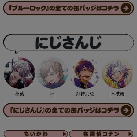
葛葉
叶
剣持刀也
不破湊