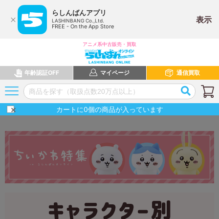
らしんばんアプリ
表示
LASHINBANG Co.,Ltd.
FREE - On the App Store
アニメ系中古販売・買取
年齢認証OFF
マイページ
通信買取
カートに
0
個の商品が入っています