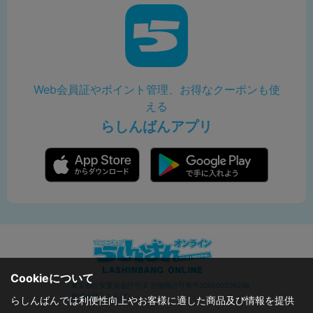
Web会員証やポイント管理、お得なクーポンも使
える
らしんばんアプリ
Cookieについて
東京都公安委員会許可済 古物商許可番号305500206246
株式会社らしんばん
らしんばんでは利便性向上やお客様に適した商品及び情報を提供