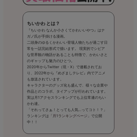
ちいかわ とは？
『ちいかわ なんか小さくてかわいいやつ』はナ
ガノ氏が手掛ける漫画。
二頭身のゆるくかわいい登場人物たちが過ごす日
常を一話完結形式で描います。 現実的でシビア
な世界観の物語があることも特徴で、かわいさと
のギャップも魅力のひとつ。
2020年からTwitter（現・X）で連載されてお
り、2022年から『めざましテレビ』内でアニメ
も放送されています。
キャラクターのグッズ化も盛んで、様々な企業や
作品とのコラボ、タイアップが行われています。
実は月1アクセスランキングでも上位常連のちい
かわ達。
「それってさぁ！とっても人気…ってコト！？」
ランキングは
「月1ランキングページ」
で公開
中！！