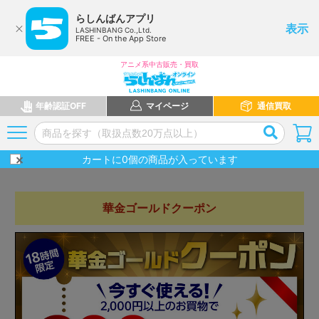
らしんばんアプリ
表示
LASHINBANG Co.,Ltd.
FREE - On the App Store
アニメ系中古販売・買取
年齢認証OFF
マイページ
通信買取
カートに
0
個の商品が入っています
華金ゴールドクーポン