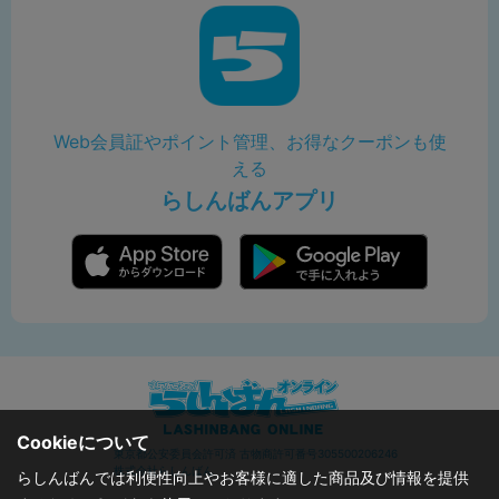
Web会員証やポイント管理、お得なクーポンも使
える
らしんばんアプリ
Cookieについて
東京都公安委員会許可済 古物商許可番号305500206246
株式会社らしんばん
らしんばんでは利便性向上やお客様に適した商品及び情報を提供