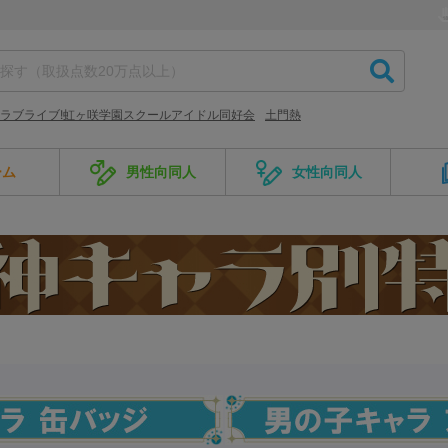
ラブライブ!虹ヶ咲学園スクールアイドル同好会
土門熱
ーム
男性向同人
女性向同人