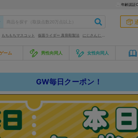
年齢認証O
もちもちマスコット
仮面ライダー 真骨彫製法
にじさんじ 甲斐田晴
ゲーム
男性向同人
女性向同人
GW毎日クーポン！