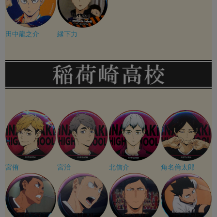
田中龍之介
縁下力
宮侑
宮治
北信介
角名倫太郎