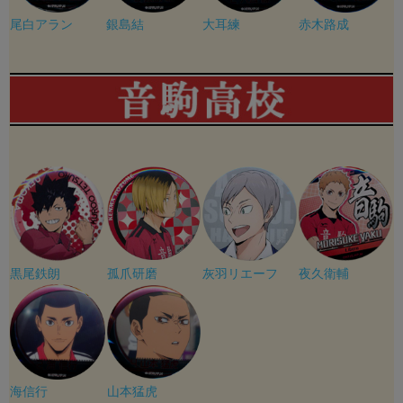
尾白アラン
銀島結
大耳練
赤木路成
黒尾鉄朗
孤爪研磨
灰羽リエーフ
夜久衛輔
海信行
山本猛虎