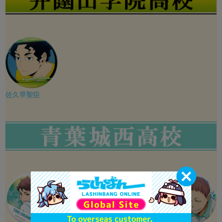
佐久早聖臣