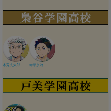
木兎光太郎
赤葦京治