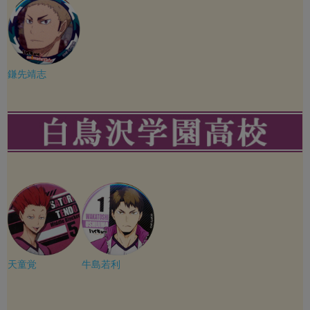
鎌先靖志
天童覚
牛島若利