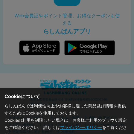
Web会員証やポイント管理、お得なクーポンも使
える
らしんばんアプリ
Cookieについて
東京都公安委員会許可済 古物商許可番号305500206246
株式会社らしんばん
らしんばんでは利便性向上やお客様に適した商品及び情報を提供
するためにCookieを使用しております。
オフィシャルサイト
よくあるご質問
通販ご利用ガイド
Cookieの利用を制限したい場合は、お客様ご利用のブラウザ設定
お問い合わせ
セキュリティポリシー
プライバシーポリシー
をご確認ください。 詳しくは
プライバシーポリシー
をご覧くださ
特定商取引に関する表記
利用規約