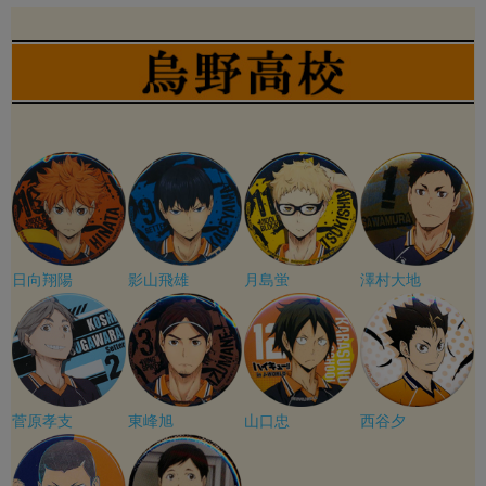
日向翔陽
影山飛雄
月島蛍
澤村大地
菅原孝支
東峰旭
山口忠
西谷夕