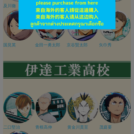
及川徹
岩泉一
松川一静
花巻貴大
国見英
金田一勇太郎
京谷賢太郎
矢巾秀
二口堅治
青根高伸
黄金川貫至
茂庭要