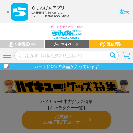
らしんばんアプリ
表示
LASHINBANG Co.,Ltd.
FREE - On the App Store
アニメ系中古販売・買取
年齢認証OFF
マイページ
通信買取
カートに
0
個の商品が入っています
ハイキュー!!中古グッズ特集
【キャラクター一覧】
お買得！
1,000円以下コーナー