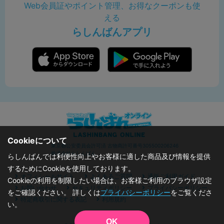
Web会員証やポイント管理、お得なクーポンも使
える
らしんばんアプリ
Cookieについて
東京都公安委員会許可済 古物商許可番号305500206246
株式会社らしんばん
らしんばんでは利便性向上やお客様に適した商品及び情報を提供
するためにCookieを使用しております。
オフィシャルサイト
よくあるご質問
通販ご利用ガイド
Cookieの利用を制限したい場合は、お客様ご利用のブラウザ設定
お問い合わせ
セキュリティポリシー
プライバシーポリシー
をご確認ください。 詳しくは
プライバシーポリシー
をご覧くださ
特定商取引に関する表記
利用規約
い。
OK