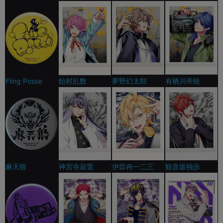
Fling Posse
飴村乱数
夢野幻太郎
有栖川帝統
麻天狼
神宮寺寂雷
伊弉冉一二三
観音坂独歩