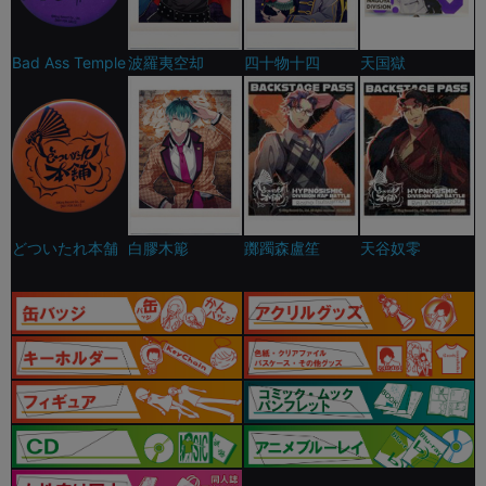
Bad Ass Temple
波羅夷空却
四十物十四
天国獄
どついたれ本舗
白膠木簓
躑躅森盧笙
天谷奴零