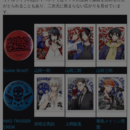
がとられることもあり、二次元に留まらない広がりを見せていま
す。
Buster Bros!!!
山田一郎
山田二郎
山田三郎
MAD TRIGGER
毒島メイソン理
碧棺左馬刻
入間銃兎
CREW
鶯