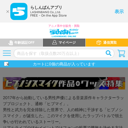
らしんばんアプリ
表示
LASHINBANG Co.,Ltd.
FREE - On the App Store
アニメ系中古販売・買取
年齢認証OFF
マイページ
通信買取
カートに
0
個の商品が入っています
2017年から始動している男性声優による音楽原作キャラクターラッ
ププロジェクト、通称「ヒプマイ」。
男性と武力を完全排除した世界で、人の精神に干渉する「ヒプノシ
スマイク」が誕生した。このマイクを使用したラップバトルで領土
争いが行われているストーリー。
リアルライブのほかイベントではファンの投票で勝敗を決める方法