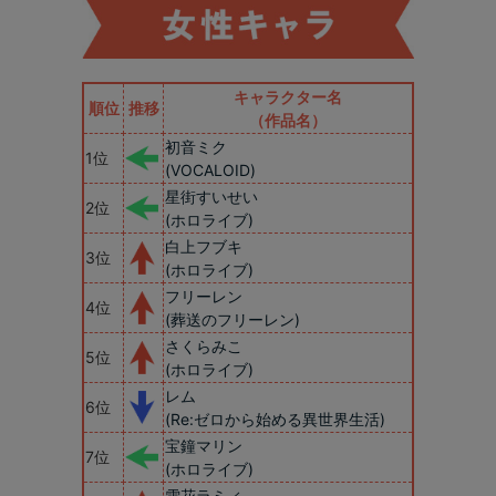
キャラクター名
順位
推移
（作品名）
初音ミク
1位
(VOCALOID)
星街すいせい
2位
(ホロライブ)
白上フブキ
3位
(ホロライブ)
フリーレン
4位
(葬送のフリーレン)
さくらみこ
5位
(ホロライブ)
レム
6位
(Re:ゼロから始める異世界生活)
宝鐘マリン
7位
(ホロライブ)
雪花ラミィ