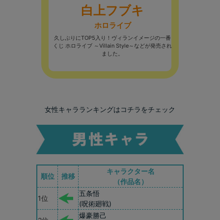
白上フブキ
ホロライブ
久しぶりにTOP5入り！ヴィランイメージの一番
くじ ホロライブ ～Villain Style～などが発売され
ました。
女性キャラランキングはコチラをチェック
キャラクター名
順位
推移
（作品名）
五条悟
1位
(呪術廻戦)
爆豪勝己