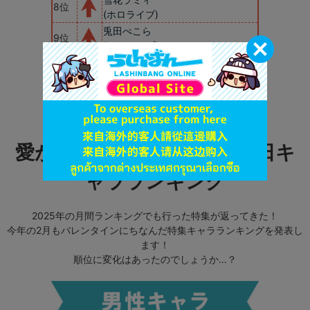
8位
(ホロライブ)
兎田ぺこら
9位
(ホロライブ)
大神ミオ
10位
(ホロライブ)
愛があふれる！2/14お誕生日キ
ャラランキング
2025年の月間ランキングでも行った特集が返ってきた！
今年の2月もバレンタインにちなんだ特集キャラランキングを発表し
ます！
順位に変化はあったのでしょうか…？