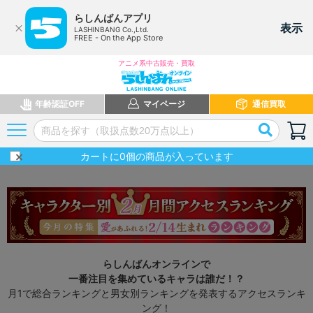
らしんばんアプリ
表示
LASHINBANG Co.,Ltd.
FREE - On the App Store
アニメ系中古販売・買取
年齢認証OFF
マイページ
通信買取
カートに
0
個の商品が入っています
らしんばんオンラインで
一番注目を集めているキャラは誰だ！？
月1で総合ランキングと男女別ランキングを発表するアクセスランキ
ング！