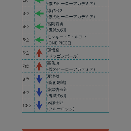
2位
(僕のヒーローアカデミア)
緑谷出久
3位
(僕のヒーローアカデミア)
冨岡義勇
4位
(鬼滅の刃)
モンキー・D・ルフィ
5位
(ONE PIECE)
孫悟空
6位
(ドラゴンボール)
轟焦凍
7位
(僕のヒーローアカデミア)
夏油傑
8位
(呪術廻戦)
煉獄杏寿郎
9位
(鬼滅の刃)
凪誠士郎
10位
(ブルーロック)