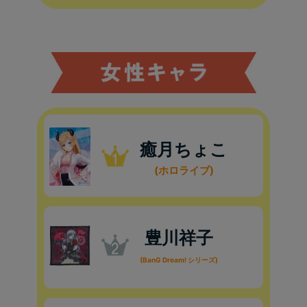
癒月ちょこ
(ホロライブ)
豊川祥子
(BanG Dream! シリーズ)