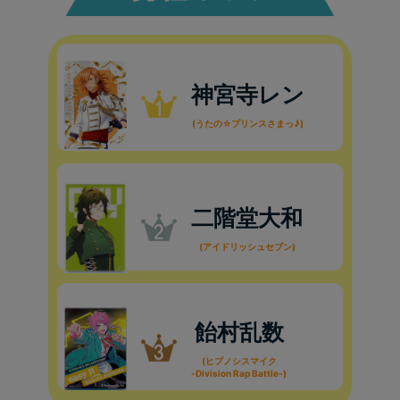
神宮寺レン
(うたの☆プリンスさまっ♪)
二階堂大和
(アイドリッシュセブン)
飴村乱数
(ヒプノシスマイク
-Division Rap Battle-)