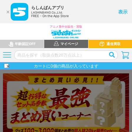
らしんばんアプリ
表示
LASHINBANG Co.,Ltd.
FREE - On the App Store
アニメ系中古販売・買取
年齢認証OFF
マイページ
通信買取
カートに
0
個の商品が入っています