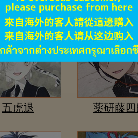
五虎退
薬研藤四