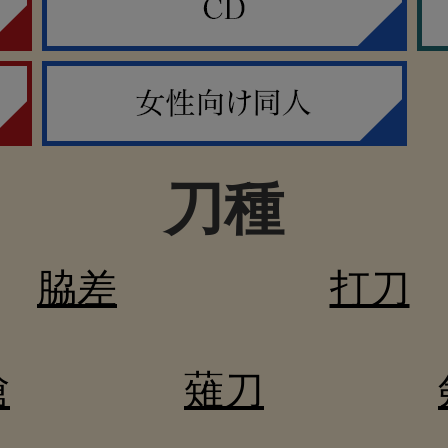
刀種
脇差
打刀
槍
薙刀