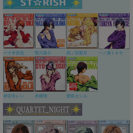
一十木音也
聖川真斗
四ノ宮那月
一ノ瀬トキヤ
神宮寺レン
来栖翔
愛島セシル