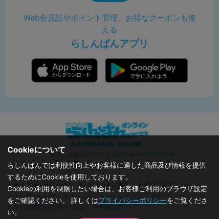
Web会員証やポイント管理、お得なクーポンも使
える
らしんばんアプリ
Cookieについて
東京都公安委員会許可済 古物商許可番号305500206246
株式会社らしんばん
らしんばんでは利便性向上やお客様に適した商品及び情報を提供
するためにCookieを使用しております。
オフィシャルサイト
よくあるご質問
通販ご利用ガイド
Cookieの利用を制限したい場合は、お客様ご利用のブラウザ設定
お問い合わせ
セキュリティポリシー
プライバシーポリシー
をご確認ください。 詳しくは
プライバシーポリシー
をご覧くださ
特定商取引に関する表記
利用規約
い。