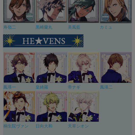
寿嶺二
黒崎蘭丸
美風藍
カミュ
鳳瑛一
皇綺羅
帝ナギ
鳳瑛二
桐生院ヴァン
日向大和
天草シオン