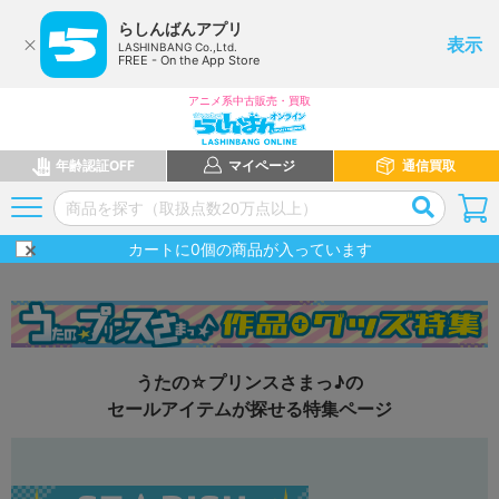
らしんばんアプリ
表示
LASHINBANG Co.,Ltd.
FREE - On the App Store
アニメ系中古販売・買取
年齢認証OFF
マイページ
通信買取
カートに
0
個の商品が入っています
うたの☆プリンスさまっ♪の
セールアイテムが探せる特集ページ