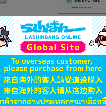
商品画像は商品説明のための
販促物、書籍の帯やぬいぐる
商品名や備考欄に特別な記載
「電池」は原則として保証対
ゲーム機本体には、SDカー
ディスク類の読み取り面のキ
す。
※詳細につきましてはコチラ
商品番号
商品カテゴリ
発売日
枚数