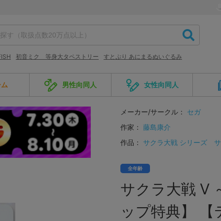
FISH
初音ミク 等身大タペストリー
すとぷり あにまるぬいぐるみ
ーム
男性向同人
女性向同人
メーカー/サークル：
セガ
作家：
藤島康介
作品：
サクラ大戦 シリーズ
サ
全年齢
サクラ大戦 V
ップ特典】 【