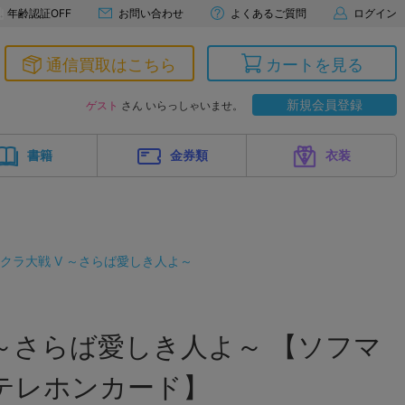
年齢認証OFF
お問い合わせ
よくあるご質問
ログイン
通信買取はこちら
カートを見る
新規会員登録
ゲスト
さん いらっしゃいませ。
書籍
金券類
衣装
クラ大戦 V ～さらば愛しき人よ～
 ～さらば愛しき人よ～ 【ソフマ
テレホンカード】