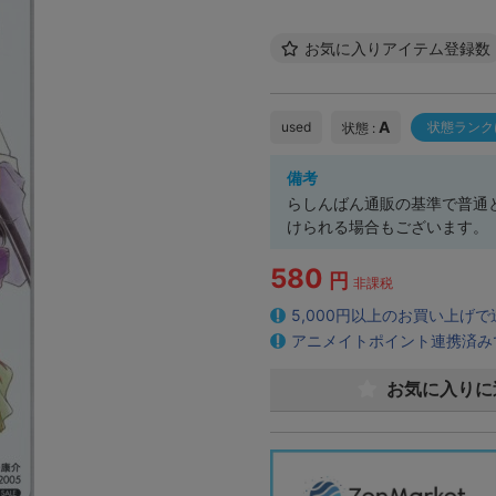
お気に入りアイテム登録数
A
used
状態ランク
状態 :
備考
らしんばん通販の基準で普通
けられる場合もございます。
580
円
非課税
5,000円以上のお買い上げ
アニメイトポイント連携済み
お気に入りに