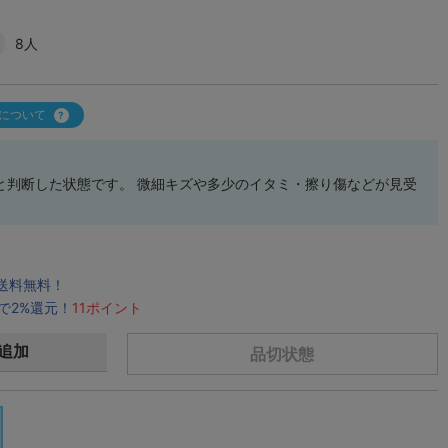
8人
について
と判断した状態です。 微細キズや多少のイタミ・擦り傷などが見受
で送料無料！
で2%還元！
11ポイント
追加
品切状態