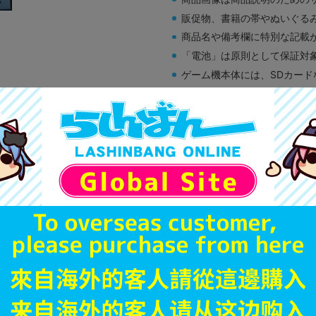
販促物、書籍の帯やぬいぐる
商品名や備考欄に特別な記載
「電池」は原則として保証対
ゲーム機本体には、SDカー
ディスク類の読み取り面のキ
す。
※詳細につきましてはコチラ
B
状態 :
オンライン
1,390
円 税
在庫あり
JANコード