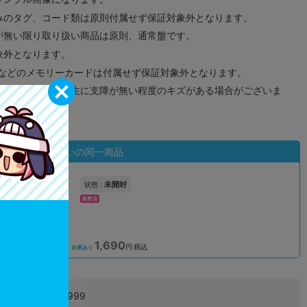
みのタグ、コード類は原則付属せず保証対象外となります。
が無い限り取り扱い商品は原則、通常盤です。
象外となります。
ドなどのメモリーカードは付属せず保証対象外となります。
ズに関しまして再生に支障が無い程度のキズがある場合がございま
状態違いの同一商品
未開封
状態 :
長野店
1,690
込
円 税込
在庫あり
4999999999999