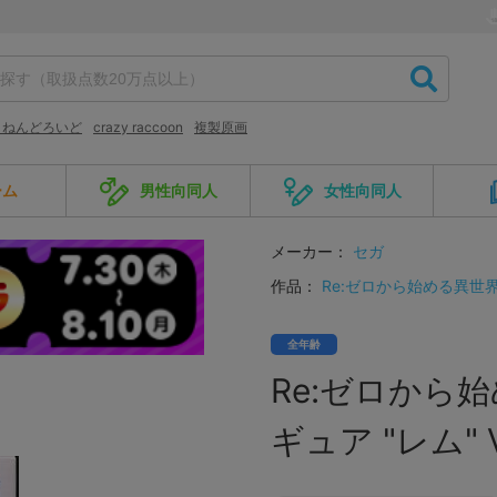
 ねんどろいど
crazy raccoon
複製原画
ーム
男性向同人
女性向同人
メーカー：
セガ
作品：
Re:ゼロから始める異世
全年齢
Re:ゼロから
ギュア "レム" Ve