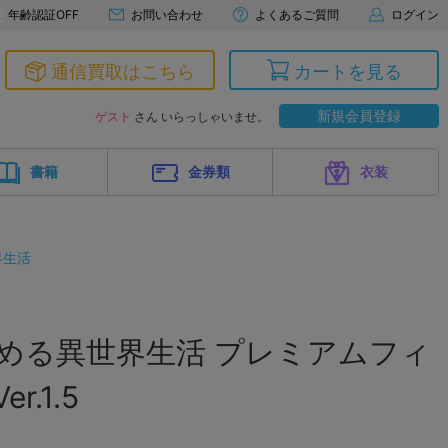
年齢認証OFF
お問い合わせ
よくあるご質問
ログイン
通信買取はこちら
カートを見る
新規会員登録
ゲスト
さん いらっしゃいませ。
書籍
金券類
衣装
界生活
始める異世界生活 プレミアムフィ
r.1.5