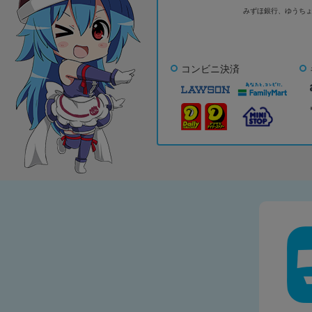
みずほ銀行、
ゆうち
コンビニ決済