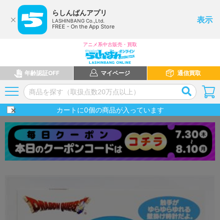
らしんばんアプリ
表示
LASHINBANG Co.,Ltd.
FREE - On the App Store
アニメ系中古販売・買取
年齢認証OFF
マイページ
通信買取
カートに
0
個の商品が入っています