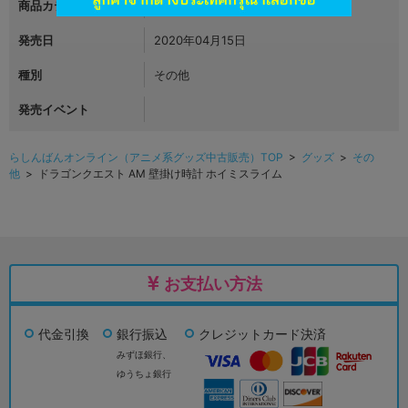
商品カテゴリ
グッズ
発売日
2020年04月15日
種別
その他
発売イベント
らしんばんオンライン（アニメ系グッズ中古販売）TOP
>
グッズ
>
その
他
> ドラゴンクエスト AM 壁掛け時計 ホイミスライム
お支払い方法
代金引換
銀行振込
クレジットカード決済
みずほ銀行、
ゆうちょ銀行