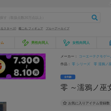
るスターズ!
艦これ フィギュア
ブルーアーカイブ
ーム
男性向同人
女性向同人
メーカー：
コーエーテクモゲー
作品：
零 シリーズ
零 濡鴉ノ
全年齢
零 ～濡鴉ノ巫女～ 
お気に入りアイテム登録数