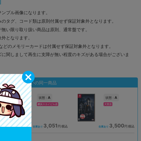
サンプル画像になります。
みのタグ、コード類は原則付属せず保証対象外となります。
が無い限り取り扱い商品は原則、通常盤です。
象外となります。
ドなどのメモリーカードは付属せず保証対象外となります。
ズに関しまして再生に支障が無い程度のキズがある場合がございま
状態違いの同一商品
A
A
状態 :
状態 :
横浜スカイビル店
大宮店
3,051
3,500
込
円 税込
円 税込
在庫あり
在庫あり