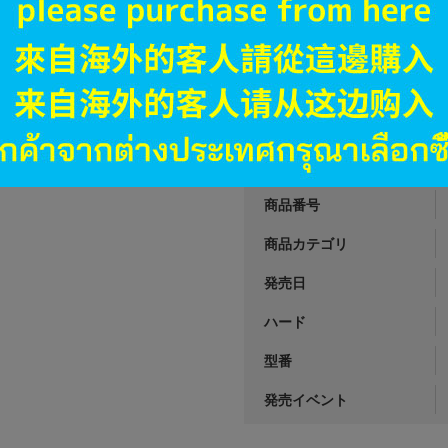
A
状態 :
名古屋大須店
3,890
円 税
在庫あり
JANコード
商品番号
商品カテゴリ
発売日
ハード
型番
発売イベント