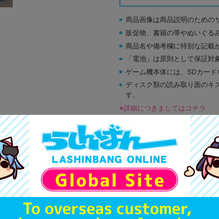
商品画像は商品説明のための
販促物、書籍の帯やぬいぐる
商品名や備考欄に特別な記載
「電池」は原則として保証対
ゲーム機本体には、SDカー
ディスク類の読み取り面のキ
す。
※詳細につきましてはコチラ
A
状態 :
大阪梅田店
3,051
円 税
在庫あり