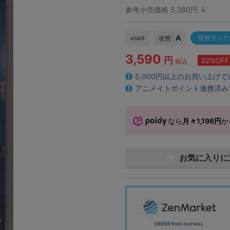
参考小売価格 5,280円 ↓
A
used
状態ランク
状態 :
3,590
円
32%OFF
税込
5,000円以上のお買い上げ
アニメイトポイント連携済み
なら
月々1,196円
か
お気に入りに