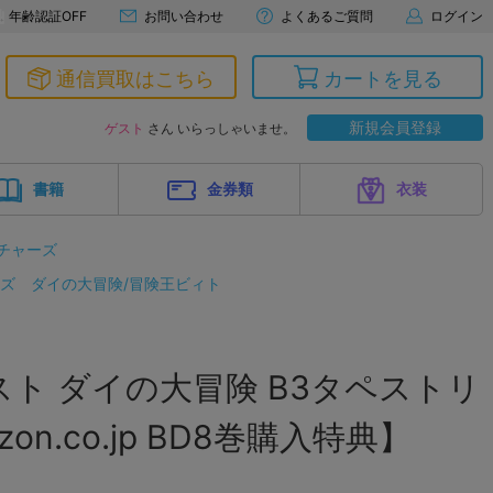
年齢認証OFF
お問い合わせ
よくあるご質問
ログイン
通信買取はこちら
カートを見る
新規会員登録
ゲスト
さん いらっしゃいませ。
書籍
金券類
衣装
チャーズ
ーズ
ダイの大冒険/冒険王ビィト
ト ダイの大冒険 B3タペストリ
zon.co.jp BD8巻購入特典】