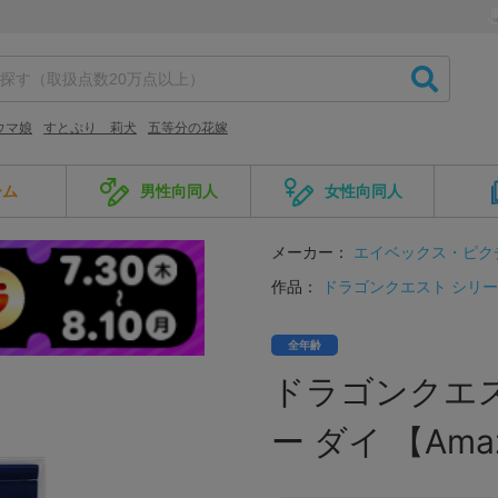
ウマ娘
すとぷり 莉犬
五等分の花嫁
ーム
男性向同人
女性向同人
メーカー：
エイベックス・ピク
作品：
ドラゴンクエスト シリ
全年齢
ドラゴンクエス
ー ダイ 【Ama