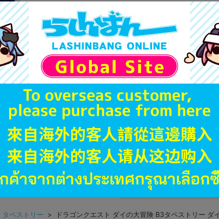
商品名や備考欄に特別な記載
「電池」は原則として保証対
ゲーム機本体には、SDカー
ディスク類の読み取り面のキ
す。
※詳細につきましてはコチラ
JANコード
商品番号
商品カテゴリ
発売日
種別
発売イベント
>
タペストリー
> ドラゴンクエスト ダイの大冒険 B3タペストリー ダイ 【A