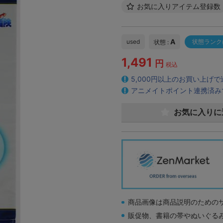
お気に入りアイテム登録数
A
used
状態ランク
状態 :
1,491
円
税込
5,000円以上のお買い上げ
アニメイトポイント連携済み
お気に入りに
商品画像は商品説明のための
販促物、書籍の帯やぬいぐる