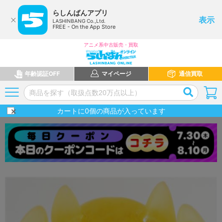
らしんばんアプリ
表示
LASHINBANG Co.,Ltd.
FREE - On the App Store
アニメ系中古販売・買取
年齢認証OFF
マイページ
通信買取
カートに
0
個の商品が入っています