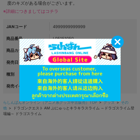
度のキズがある場合がございます。
※詳細につきましてはコチラ
JANコード
4999999999999
商品番号
L05151050
商品カテゴリ
グッズ
発売日
2023年04月15日
種別
その他
発売イベント
らしんばんオンライン（アニメ系グッズ中古販売）TOP
>
グッズ
>
その
他
> ドラゴンクエスト AM ぷにゅっとキラキラスライム ～ドラゴスライム登
場編～ ドラゴスライム