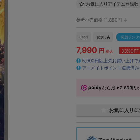
お気に入りアイテム登録数
参考小売価格 11,880円 ↓
A
used
状態ランク
状態 :
7,990
円
33%OFF
税込
5,000円以上のお買い上げ
アニメイトポイント連携済み
なら
月々2,663円
お気に入りに