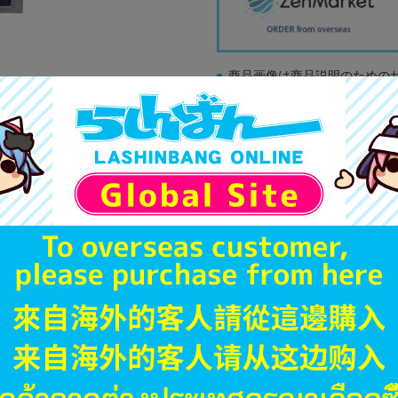
商品画像は商品説明のための
販促物、書籍の帯やぬいぐる
商品名や備考欄に特別な記載
「電池」は原則として保証対
ゲーム機本体には、SDカー
ディスク類の読み取り面のキ
す。
※詳細につきましてはコチラ
JANコード
商品番号
商品カテゴリ
発売日