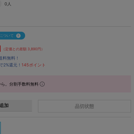
0人
について
（定価との差額 3,890円）
で送料無料！
で2%還元！
145ポイント
から。分割手数料無料
追加
品切状態