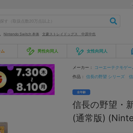
也
Nintendo Switch 本体
文豪ストレイドッグス 中原中也
ーム
男性向同人
女性向同人
メーカー：
コーエーテクモゲー
作品：
信長の野望 シリーズ
信
全年齢
信長の野望・新
(通常版) (Ninte