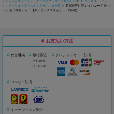
らしんばんオンライン（アニメ系グッズ中古販売）TOP
>
グッズ
>
缶バッ
ジ・アクリル・ラバスト・キーホルダー類
> 超探偵事件簿 レインコード 缶バ
ッジ 死に神ちゃん B 【楽天ブックス限定セット内容物】
お支払い方法
代金引換
銀行振込
クレジットカード決済
みずほ銀行、
ゆうちょ銀行
コンビニ決済
キャッシュレス決済