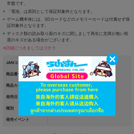
常盤です。
「電池」は原則として保証対象外となります。
ゲーム機本体には、SDカードなどのメモリーカードは付属せず保
証対象外となります。
ディスク類の読み取り面のキズに関しまして再生に支障が無い程
度のキズがある場合がございます。
※詳細につきましてはコチラ
JANコード
4999999999999
商品番号
L05293051
商品カテゴリ
グッズ
発売日
2023年06月30日
種別
缶バッジ
発売イベント