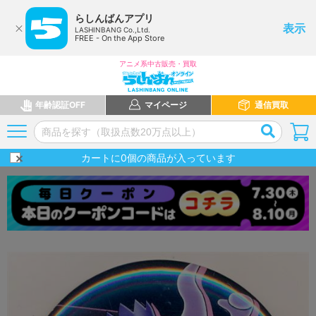
らしんばんアプリ
表示
LASHINBANG Co.,Ltd.
FREE - On the App Store
アニメ系中古販売・買取
年齢認証OFF
マイページ
通信買取
カートに
0
個の商品が入っています