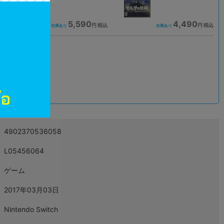
5,590
4,490
込
円 税込
円 税込
在庫あり
在庫あり
込
4902370536058
L05456064
ゲーム
2017年03月03日
Nintendo Switch