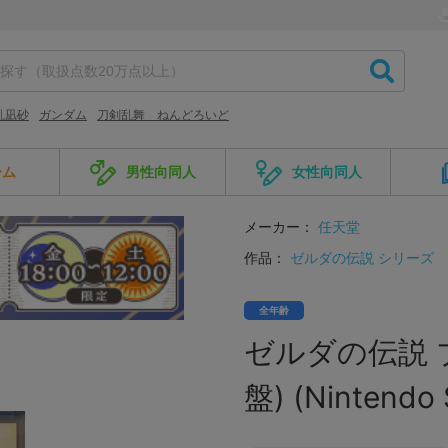
乱凪砂
ガンダム
刀剣乱舞 ねんどろいど
ーム
男性向同人
女性向同人
メーカー：
任天堂
作品：
ゼルダの伝説 シリーズ
全年齢
ゼルダの伝説 ブ
盤) (Nintendo