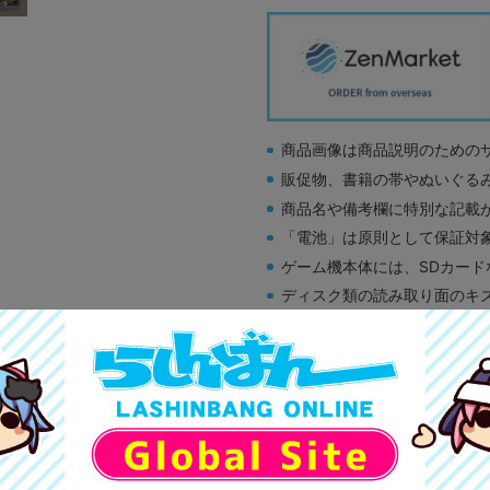
商品画像は商品説明のための
販促物、書籍の帯やぬいぐる
商品名や備考欄に特別な記載
「電池」は原則として保証対
ゲーム機本体には、SDカー
ディスク類の読み取り面のキ
す。
※詳細につきましてはコチラ
A
状態 :
オンライン