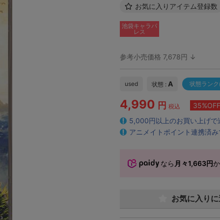
お気に入りアイテム登録数
池袋キャラパ
レス
参考小売価格 7,678円 ↓
A
used
状態ランク
状態 :
4,990
円
35%OF
税込
5,000円以上のお買い上げ
アニメイトポイント連携済み
なら
月々1,663円
お気に入りに