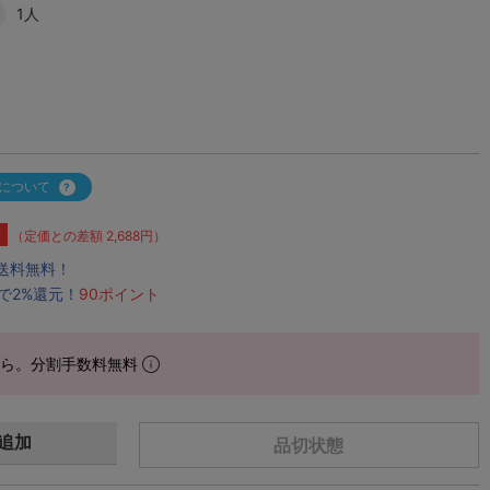
1人
について
F
（定価との差額 2,688円）
で送料無料！
で2%還元！
90ポイント
から。分割手数料無料
追加
品切状態