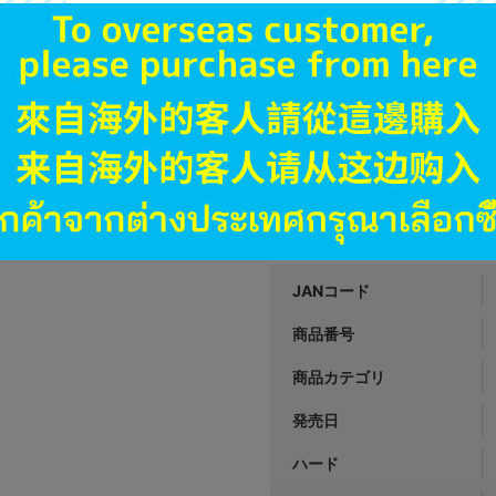
4,590
円 税
品切状態
新入荷
A
状態 :
岡山店
4,490
円 税
在庫あり
JANコード
商品番号
商品カテゴリ
発売日
ハード