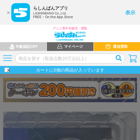
らしんばんアプリ
表示
LASHINBANG Co.,Ltd.
FREE - On the App Store
アニメ系中古販売・買取
年齢認証OFF
マイページ
通信買取
カートに
0
個の商品が入っています