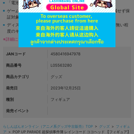
「電池」は原則として保証対象外となります。
ゲーム機本体には、SDカードなどのメモリーカードは付属せず保
証対象外となります。
ディスク類の読み取り面のキズに関しまして再生に支障が無い程
度のキズがある場合がございます。
※詳細につきましてはコチラ
JANコード
4580416947978
商品番号
L05563280
商品カテゴリ
グッズ
発売日
2023年12月25日
種別
フィギュア
発売イベント
らしんばんオンライン（アニメ系グッズ中古販売）TOP
>
グッズ
>
フィギュ
ア
> POP UP PARADE 超探偵事件簿 レインコード ココヘッド 【フィギュア】