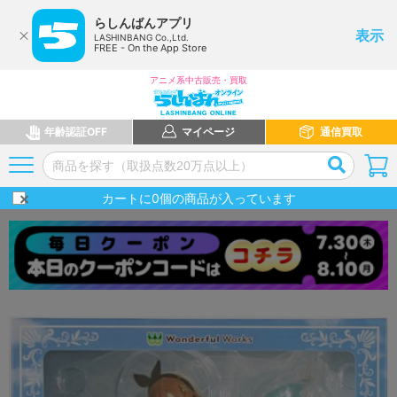
らしんばんアプリ
表示
LASHINBANG Co.,Ltd.
FREE - On the App Store
アニメ系中古販売・買取
年齢認証OFF
マイページ
通信買取
カートに
0
個の商品が入っています