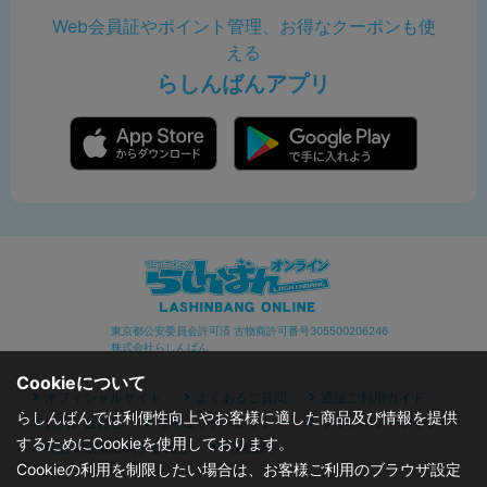
Web会員証やポイント管理、お得なクーポンも使
える
らしんばんアプリ
東京都公安委員会許可済 古物商許可番号305500206246
株式会社らしんばん
Cookieについて
オフィシャルサイト
よくあるご質問
通販ご利用ガイド
らしんばんでは利便性向上やお客様に適した商品及び情報を提供
お問い合わせ
セキュリティポリシー
プライバシーポリシー
するためにCookieを使用しております。
特定商取引に関する表記
利用規約
Cookieの利用を制限したい場合は、お客様ご利用のブラウザ設定