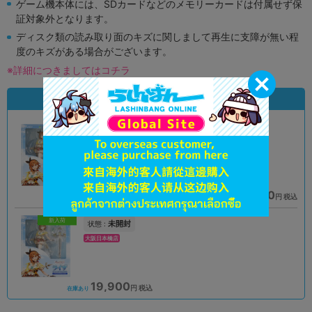
ゲーム機本体には、SDカードなどのメモリーカードは付属せず保
証対象外となります。
ディスク類の読み取り面のキズに関しまして再生に支障が無い程
度のキズがある場合がございます。
※詳細につきましてはコチラ
状態違いの同一商品
A
A
状態 :
状態 :
オンライン
宇都宮店
15,901
16,900
円 税込
円 税込
品切状態
在庫あり
新入荷
未開封
状態 :
大阪日本橋店
19,900
円 税込
在庫あり