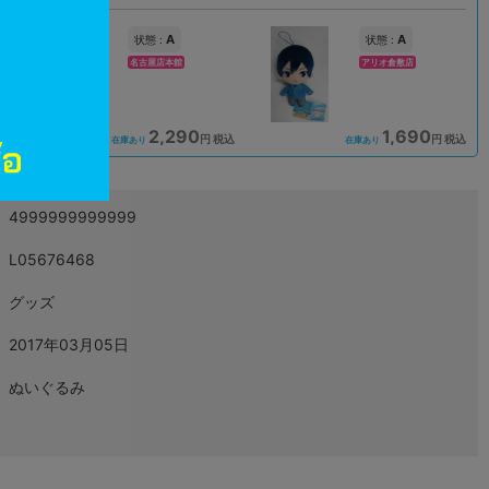
A
A
状態 :
状態 :
名古屋店本館
アリオ倉敷店
2,290
1,690
込
円 税込
円 税込
在庫あり
在庫あり
4999999999999
L05676468
グッズ
2017年03月05日
ぬいぐるみ