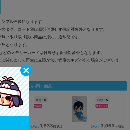
サンプル画像になります。
みのタグ、コード類は原則付属せず保証対象外となります。
が無い限り取り扱い商品は原則、通常盤です。
象外となります。
ドなどのメモリーカードは付属せず保証対象外となります。
ズに関しまして再生に支障が無い程度のキズがある場合がございま
状態違いの同一商品
B
A
状態 :
状態 :
渋谷店
柏モディ店
1,833
3,069
込
円 税込
円 税込
在庫あり
在庫あり