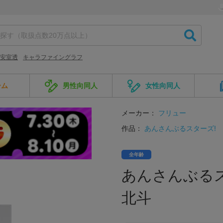
安室透
キャラファイングラフ
ーム
男性向同人
女性向同人
メーカー：
フリュー
作品：
あんさんぶるスターズ!
全年齢
あんさんぶるスタ
北斗