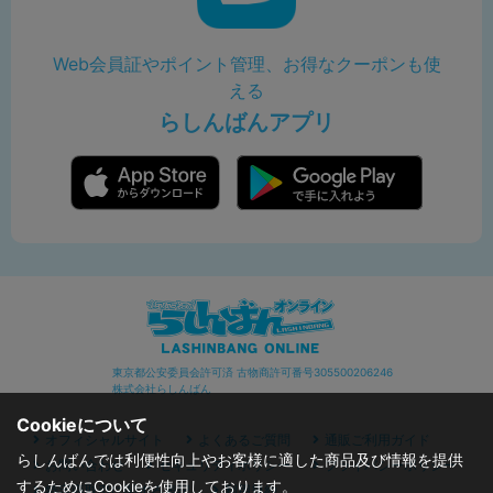
Web会員証やポイント管理、お得なクーポンも使
える
らしんばんアプリ
東京都公安委員会許可済 古物商許可番号305500206246
株式会社らしんばん
Cookieについて
オフィシャルサイト
よくあるご質問
通販ご利用ガイド
らしんばんでは利便性向上やお客様に適した商品及び情報を提供
お問い合わせ
セキュリティポリシー
プライバシーポリシー
するためにCookieを使用しております。
特定商取引に関する表記
利用規約