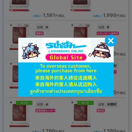
1,581
1,990
円 税込
円 税込
在庫あり
在庫あり
A
B
状態 :
状態 :
豊橋店
イオンモール徳島店
1,690
1,290
円 税込
円 税込
在庫あり
在庫あり
A
未開封
状態 :
状態 :
広島店
新座流通センター
1,290
1,890
円 税込
円 税込
在庫あり
在庫あり
新入荷
新入荷
A
未開封
状態 :
状態 :
新座流通センター
熊本店
1,790
1,590
円 税込
円 税込
在庫あり
在庫あり