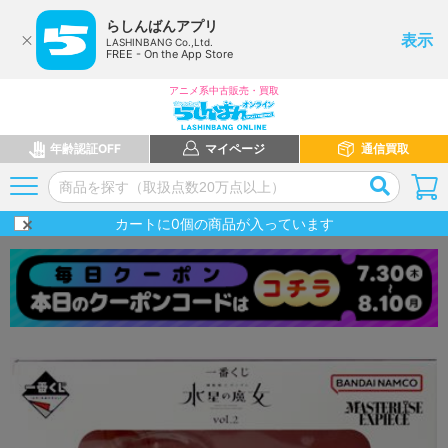
らしんばんアプリ
表示
LASHINBANG Co.,Ltd.
FREE - On the App Store
アニメ系中古販売・買取
年齢認証OFF
マイページ
通信買取
カートに
0
個の商品が入っています