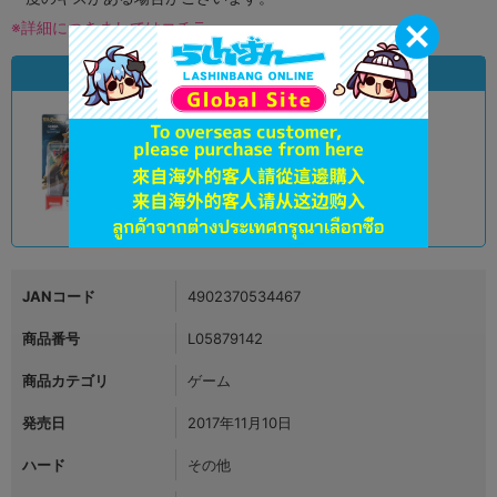
※詳細につきましてはコチラ
状態違いの同一商品
A
状態 :
オンライン
1,190
円 税込
品切状態
JANコード
4902370534467
商品番号
L05879142
商品カテゴリ
ゲーム
発売日
2017年11月10日
ハード
その他