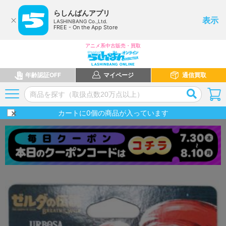
らしんばんアプリ
表示
LASHINBANG Co.,Ltd.
FREE - On the App Store
アニメ系中古販売・買取
年齢認証OFF
マイページ
通信買取
カートに
0
個の商品が入っています