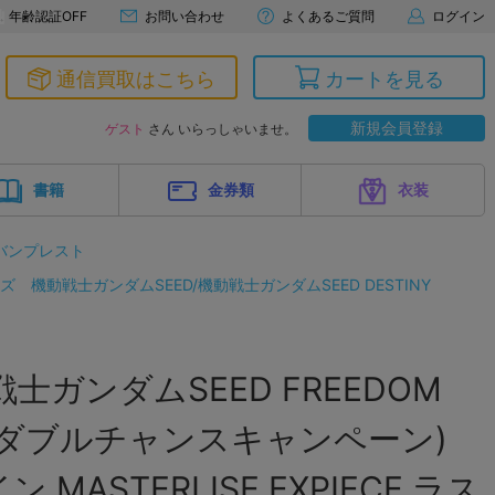
年齢認証OFF
お問い合わせ
よくあるご質問
ログイン
通信買取はこちら
カートを見る
新規会員登録
ゲスト
さん いらっしゃいませ。
書籍
金券類
衣装
バンプレスト
ーズ
機動戦士ガンダムSEED/機動戦士ガンダムSEED DESTINY
士ガンダムSEED FREEDOM
ダブルチャンスキャンペーン)
MASTERLISE EXPIECE ラス