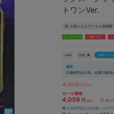
トワンVer.
お気に入りアイテム登録数
タイムセール
残り1点
A
used
状態ランク
状態 :
備考
店舗併売品の為、在庫の確保
4,510
円
税込
セール価格
4,059
円
残り
税込
5,000円以上のお買い上げ
アニメイトポイント連携済み