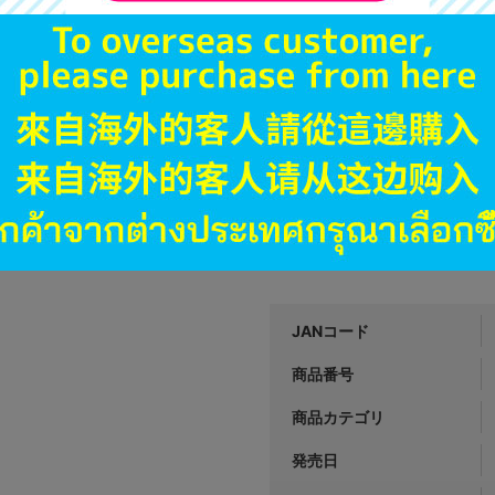
す。
※詳細につきましてはコチラ
A
状態 :
オンライン
1,990
円 税
品切状態
JANコード
商品番号
商品カテゴリ
発売日