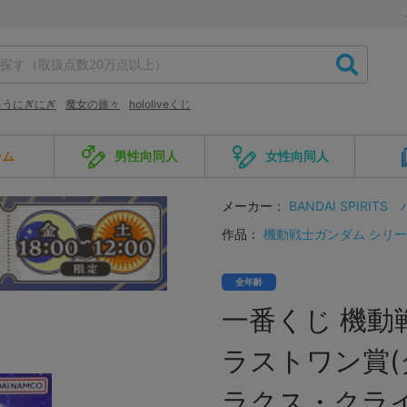
ゅうにぎにぎ
魔女の旅々
hololiveくじ
ーム
男性向同人
女性向同人
メーカー：
BANDAI SPIRITS
作品：
機動戦士ガンダム シリ
全年齢
一番くじ 機動戦
ラストワン賞(
ラクス・クライン 