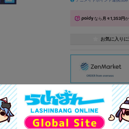
なら
月々1,353円
お気に入りに
商品画像は商品説明のための
販促物、書籍の帯やぬいぐる
商品名や備考欄に特別な記載
「電池」は原則として保証対
ゲーム機本体には、SDカー
ディスク類の読み取り面のキ