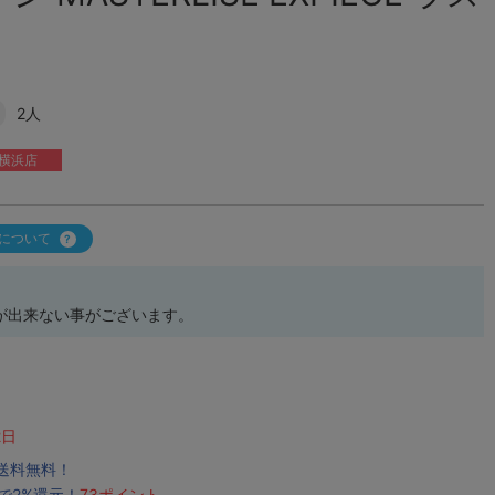
2人
横浜店
について
が出来ない事がございます。
2日
で送料無料！
で2%還元！
73ポイント