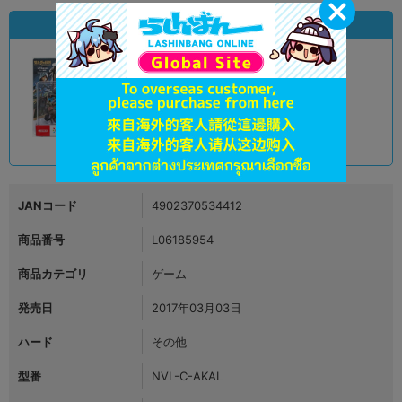
状態違いの同一商品
A
状態 :
オンライン
1,290
円 税込
品切状態
JANコード
4902370534412
商品番号
L06185954
商品カテゴリ
ゲーム
発売日
2017年03月03日
ハード
その他
型番
NVL-C-AKAL