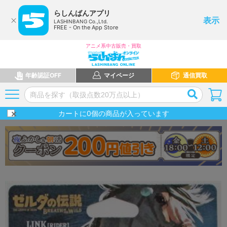
らしんばんアプリ
表示
LASHINBANG Co.,Ltd.
FREE - On the App Store
アニメ系中古販売・買取
年齢認証OFF
マイページ
通信買取
カートに
0
個の商品が入っています