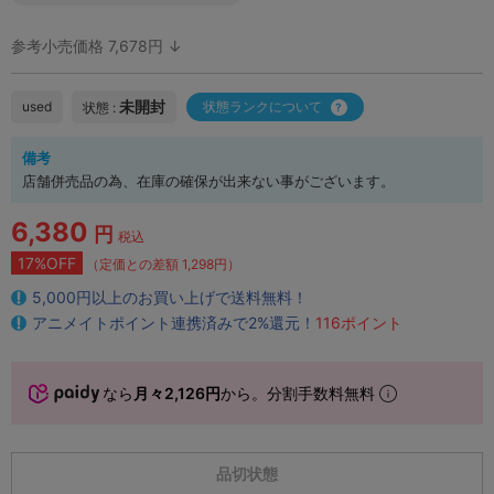
参考小売価格 7,678円 ↓
未開封
used
状態ランクについて
状態 :
備考
店舗併売品の為、在庫の確保が出来ない事がございます。
6,380
円
税込
17%OFF
（定価との差額 1,298円）
5,000円以上のお買い上げで送料無料！
アニメイトポイント連携済みで2%還元！
116ポイント
なら
月々2,126円
から。分割手数料無料
品切状態