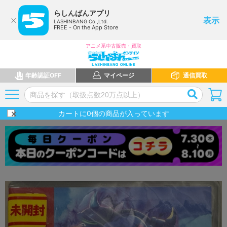
らしんばんアプリ
表示
LASHINBANG Co.,Ltd.
FREE - On the App Store
アニメ系中古販売・買取
年齢認証OFF
マイページ
通信買取
カートに
0
個の商品が入っています