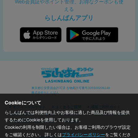
Web会員証やポイント管理、お得なクーポンも使
える
らしんばんアプリ
東京都公安委員会許可済 古物商許可番号305500206246
株式会社らしんばん
Cookieについて
オフィシャルサイト
よくあるご質問
通販ご利用ガイド
らしんばんでは利便性向上やお客様に適した商品及び情報を提供
お問い合わせ
セキュリティポリシー
プライバシーポリシー
するためにCookieを使用しております。
特定商取引に関する表記
利用規約
Cookieの利用を制限したい場合は、お客様ご利用のブラウザ設定
をご確認ください。 詳しくは
プライバシーポリシー
をご覧くださ
©2019 - 2026 Lashinbang Co.,Ltd.