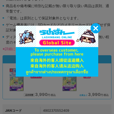
商品名や備考欄に特別な記載が無い限り取り扱い商品は原則、通
常盤です。
「電池」は原則として保証対象外となります。
ゲーム機本体には、SDカードなどのメモリーカードは付属せず保
証対象外となります。
ディスク類の読み取り面のキズに関しまして再生に支障が無い程
度のキズがある場合がございます。
※詳細につきましてはコチラ
状態違いの同一商品
A
A
状態 :
状態 :
オンライン
小倉店
3,990
3,990
円 税込
円 税込
品切状態
在庫あり
JANコード
4902370552409