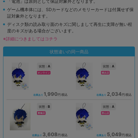
「電池」は原則として保証対象外となります。
ゲーム機本体には、SDカードなどのメモリーカードは付属せず保
証対象外となります。
ディスク類の読み取り面のキズに関しまして再生に支障が無い程
度のキズがある場合がございます。
※詳細につきましてはコチラ
状態違いの同一商品
A
A
状態 :
状態 :
オンライン
横浜店
1,990
2,034
円 税込
円 税込
在庫あり
在庫あり
B
A
状態 :
状態 :
豊橋店
郡山店
3,608
5,049
円 税込
円 税込
在庫あり
在庫あり