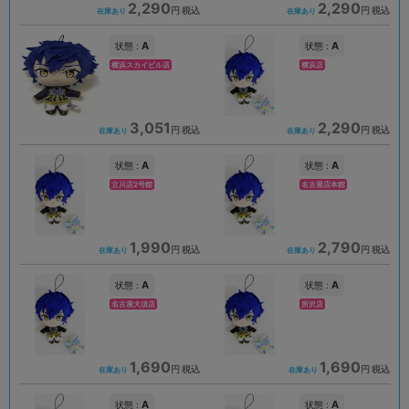
2,290
2,290
円 税込
円 税込
在庫あり
在庫あり
A
A
状態 :
状態 :
横浜スカイビル店
横浜店
3,051
2,290
円 税込
円 税込
在庫あり
在庫あり
A
A
状態 :
状態 :
立川店2号館
名古屋店本館
1,990
2,790
円 税込
円 税込
在庫あり
在庫あり
A
A
状態 :
状態 :
名古屋大須店
所沢店
1,690
1,690
円 税込
円 税込
在庫あり
在庫あり
A
A
状態 :
状態 :