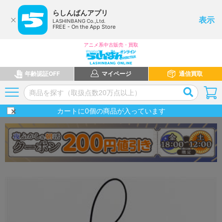
らしんばんアプリ
表示
LASHINBANG Co.,Ltd.
FREE - On the App Store
アニメ系中古販売・買取
年齢認証OFF
マイページ
通信買取
カートに
0
個の商品が入っています