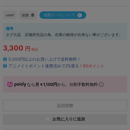
B
used
状態ランクについて
状態 :
備考
タグ欠品 店舗併売品の為、在庫の確保が出来ない事がございます。
3,300
円
税込
5,000円以上のお買い上げで送料無料！
アニメイトポイント連携済みで2%還元！
60ポイント
なら
月々1,100円
から。分割手数料無料
品切状態
お気に入りに追加