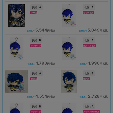
A
A
状態 :
状態 :
中野店
柏モディ店
5,544
5,049
円 税込
円 税込
在庫あり
在庫あり
B
A
状態 :
状態 :
オンライン
博多マルイ店
1,790
1,990
円 税込
円 税込
在庫あり
在庫あり
A
B
状態 :
状態 :
金沢店
金沢店
4,554
2,728
円 税込
円 税込
在庫あり
在庫あり
B
A
状態 :
状態 :
オンライン
スマーク伊勢崎店