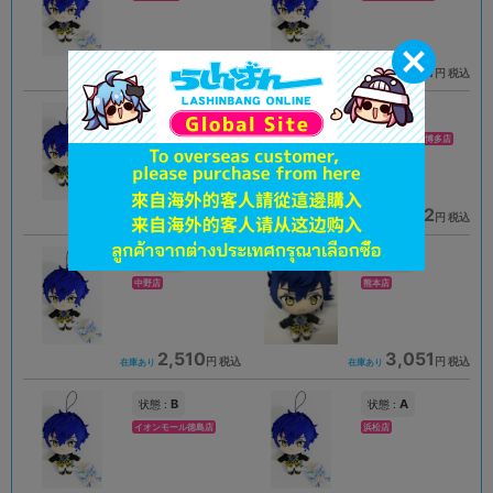
2,880
2,061
円 税込
円 税込
在庫あり
在庫あり
A
B
状態 :
状態 :
大宮店
キャナルシティ博多店
3,051
2,472
円 税込
円 税込
在庫あり
在庫あり
A
A
状態 :
状態 :
中野店
熊本店
2,510
3,051
円 税込
円 税込
在庫あり
在庫あり
B
A
状態 :
状態 :
イオンモール徳島店
浜松店