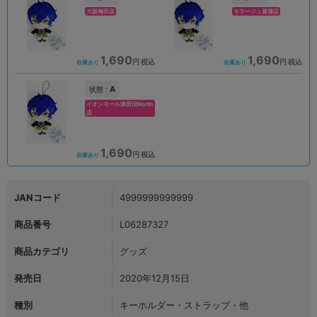
大阪梅田店
モラージュ菖蒲店
1,690
1,690
円 税込
円 税込
在庫あり
在庫あり
A
状態 :
イオンモール津田沼North
店
1,690
円 税込
在庫あり
JANコード
4999999999999
商品番号
L06287327
商品カテゴリ
グッズ
発売日
2020年12月15日
種別
キーホルダー・ストラップ・他