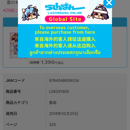
度のキズがある場合がございます。
※詳細につきましてはコチラ
状態違いの同一商品
A
状態 :
オンライン
1,390
円 税込
品切状態
JANコード
9784048658034
商品番号
L06291905
商品カテゴリ
書籍
発売日
2016年02月25日
ページ
320