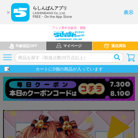
らしんばんアプリ
表示
LASHINBANG Co.,Ltd.
FREE - On the App Store
アニメ系中古販売・買取
年齢認証OFF
マイページ
通信買取
カートに
0
個の商品が入っています