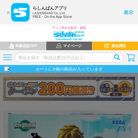
らしんばんアプリ
表示
LASHINBANG Co.,Ltd.
FREE - On the App Store
アニメ系中古販売・買取
年齢認証OFF
マイページ
通信買取
カートに
0
個の商品が入っています