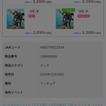
3,890
3,390
円 税込
円 税込
在庫あり
在庫あり
新入荷
B
A
状態 :
状態 :
所沢店
名古屋大須店
2,690
3,390
円 税込
円 税込
在庫あり
在庫あり
JANコード
4580779532934
商品番号
L06499590
商品カテゴリ
グッズ
発売日
2024年12月26日
種別
フィギュア
発売イベント
らしんばんオンライン（アニメ系グッズ中古販売）TOP
>
グッズ
>
フィギュ