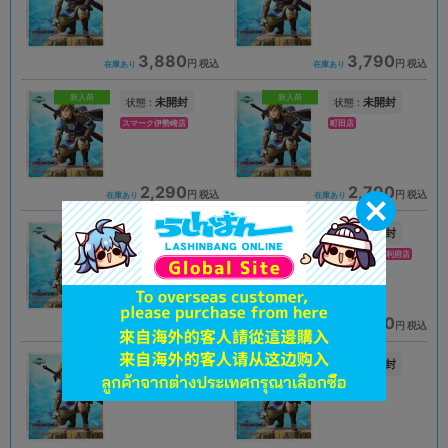
3,880
3,790
円 税込
円 税込
在庫あり
在庫あり
新入荷
新入荷
未開封
未開封
状態 :
状態 :
スマーク伊勢崎店
町田店
2,290
2,790
円 税込
円 税込
在庫あり
在庫あり
未開封
未開封
状態 :
状態 :
新座流通センター
イオンモール新利府店
3,990
3,390
円 税込
円 税込
在庫あり
在庫あり
未開封
未開封
状態 :
状態 :
札幌店本館
松山店