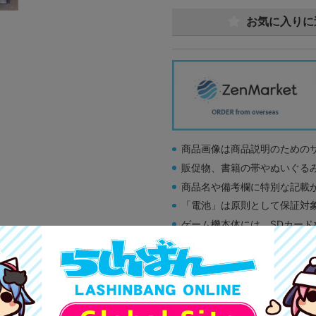
お気に入りに
商品画像は商品説明のための
販促物、書籍の帯やぬいぐる
商品名や備考欄に特別な記載
「電池」は原則として保証対
ゲーム機本体には、SDカー
ディスク類の読み取り面のキ
す。
※詳細につきましてはコチラ