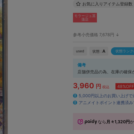
お気に入りアイテム登録数
モラージュ菖
蒲店
参考小売価格 7,678円 ↓
A
used
状態ランク
状態 :
備考
店舗併売品の為、在庫の確保
3,960
円
48%OFF
税込
5,000円以上のお買い上げ
アニメイトポイント連携済み
なら
月々1,320円