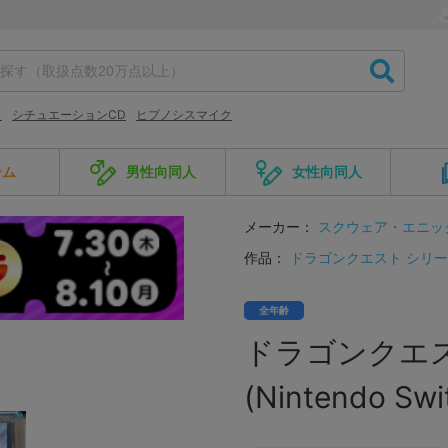
ラ
シチュエーションCD
ヒプノシスマイク
ーム
男性向同人
女性向同人
メーカー：
スクウェア・エニッ
作品：
ドラゴンクエスト シリ
全年齢
ドラゴンクエスト
(Nintendo Sw