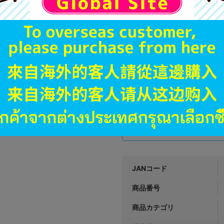
A
状態 :
オンライン
3,590
円 税
品切状態
A
状態 :
郡山店
4,041
円 税
在庫あり
JANコード
商品番号
商品カテゴリ