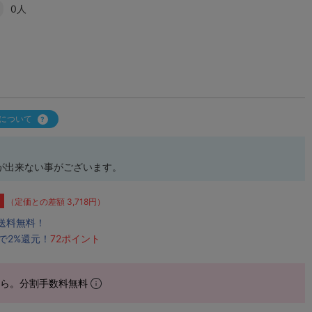
0人
について
が出来ない事がございます。
（定価との差額 3,718円）
で送料無料！
で2%還元！
72ポイント
から。分割手数料無料