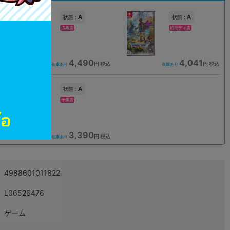
A
A
状態 :
状態 :
広島店
柏モディ店
4,490
4,041
込
円 税込
円 税込
在庫あり
在庫あり
A
状態 :
千葉店
3,390
込
円 税込
在庫あり
4988601011822
L06526476
ゲーム