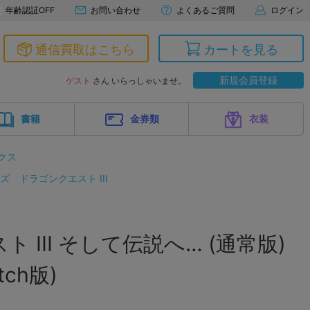
年齢認証OFF
お問い合わせ
よくあるご質問
ログイン
通信買取はこちら
カートを見る
新規会員登録
ゲスト
さん いらっしゃいませ。
書籍
金券類
衣装
クス
ーズ
ドラゴンクエスト III
 III そして伝説へ… (通常版)
itch版)