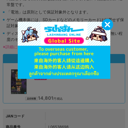
常盤です。
「電池」は原則として保証対象外となります。
ゲーム機本体には、SDカードなどのメモリーカードは付属せず保
証対象外となります。
ディスク類の読み取り面のキズに関しまして再生に支障が無い程
度のキズがある場合がございます。
※詳細につきましてはコチラ
状態違いの同一商品
A
状態 :
オンライン
14,801
円 税込
品切状態
JANコード
商品番号
L06538698