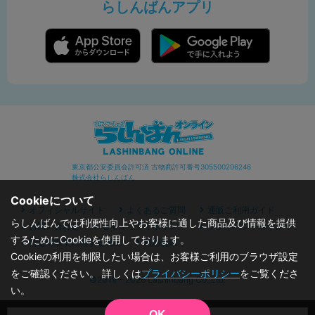
らしんばんアプリ
東京都公安委員会許可済 古物商許可番号305500206246
株式会社らしんばん
Cookieについて
オフィシャルサイト
よくあるご質問
通販ご利用ガイド
らしんばんでは利便性向上やお客様に適した商品及び情報を提供
お問い合わせ
セキュリティポリシー
プライバシーポリシー
するためにCookieを使用しております。
特定商取引に関する表記
利用規約
Cookieの利用を制限したい場合は、お客様ご利用のブラウザ設定
をご確認ください。 詳しくは
プライバシーポリシー
をご覧くださ
©2019 - 2026 Lashinbang Co.,Ltd.
い。
OK