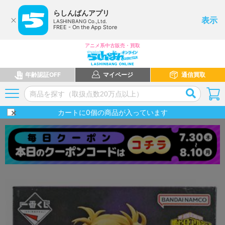
らしんばんアプリ
表示
LASHINBANG Co.,Ltd.
FREE - On the App Store
アニメ系中古販売・買取
年齢認証OFF
マイページ
通信買取
カートに
0
個の商品が入っています