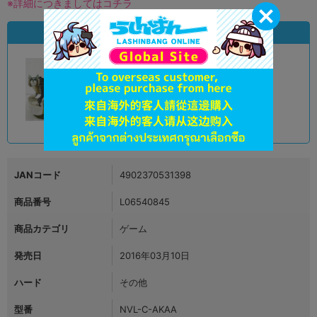
※詳細につきましてはコチラ
状態違いの同一商品
A
状態 :
オンライン
1,491
円 税込
品切状態
JANコード
4902370531398
商品番号
L06540845
商品カテゴリ
ゲーム
発売日
2016年03月10日
ハード
その他
型番
NVL-C-AKAA