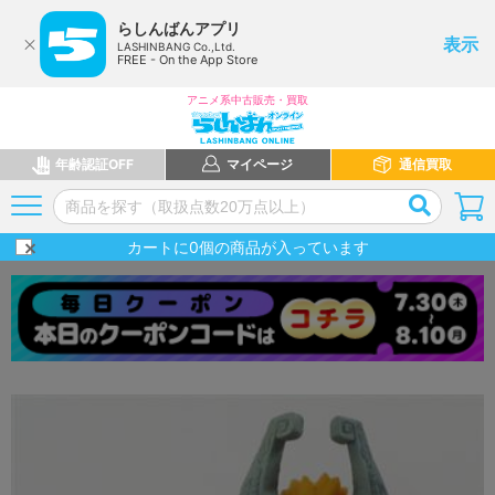
らしんばんアプリ
表示
LASHINBANG Co.,Ltd.
FREE - On the App Store
アニメ系中古販売・買取
年齢認証OFF
マイページ
通信買取
カートに
0
個の商品が入っています