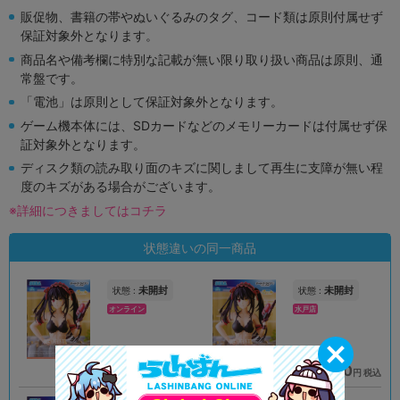
販促物、書籍の帯やぬいぐるみのタグ、コード類は原則付属せず
保証対象外となります。
商品名や備考欄に特別な記載が無い限り取り扱い商品は原則、通
常盤です。
「電池」は原則として保証対象外となります。
ゲーム機本体には、SDカードなどのメモリーカードは付属せず保
証対象外となります。
ディスク類の読み取り面のキズに関しまして再生に支障が無い程
度のキズがある場合がございます。
※詳細につきましてはコチラ
状態違いの同一商品
未開封
未開封
状態 :
状態 :
オンライン
水戸店
999
1,210
円 税込
円 税込
在庫あり
在庫あり