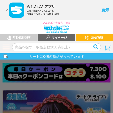
らしんばんアプリ
表示
LASHINBANG Co.,Ltd.
FREE - On the App Store
アニメ系中古販売・買取
年齢認証OFF
マイページ
通信買取
カートに
0
個の商品が入っています