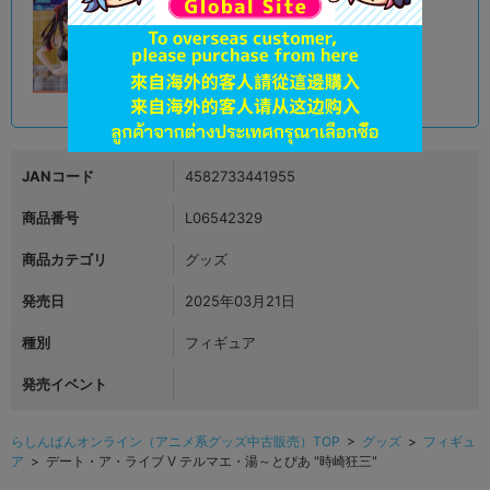
未開封
状態 :
新座流通センター
999
円 税込
在庫あり
JANコード
4582733441955
商品番号
L06542329
商品カテゴリ
グッズ
発売日
2025年03月21日
種別
フィギュア
発売イベント
らしんばんオンライン（アニメ系グッズ中古販売）TOP
>
グッズ
>
フィギュ
ア
> デート・ア・ライブ V テルマエ・湯～とぴあ "時崎狂三"