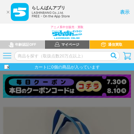
らしんばんアプリ
表示
LASHINBANG Co.,Ltd.
FREE - On the App Store
アニメ系中古販売・買取
年齢認証OFF
マイページ
通信買取
カートに
0
個の商品が入っています