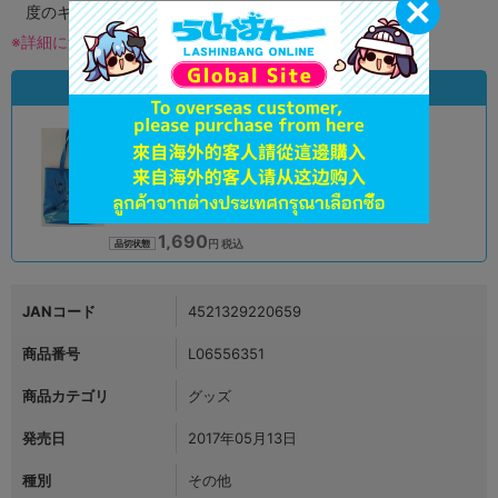
度のキズがある場合がございます。
※詳細につきましてはコチラ
状態違いの同一商品
A
状態 :
オンライン
1,690
円 税込
品切状態
JANコード
4521329220659
商品番号
L06556351
商品カテゴリ
グッズ
発売日
2017年05月13日
種別
その他