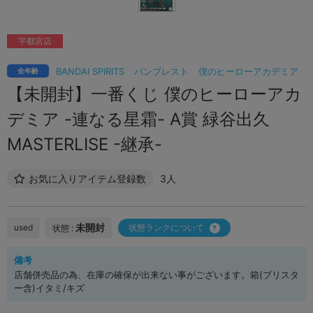
宇都宮店
BANDAI SPIRITS
バンプレスト
僕のヒーローアカデミア
全年齢
【未開封】一番くじ 僕のヒーローアカ
デミア -連なる星霜- A賞 緑谷出久
MASTERLISE -継承-
お気に入りアイテム登録数
3人
未開封
used
状態ランクについて
状態 :
備考
店舗併売品の為、在庫の確保が出来ない事がございます。箱(ブリスタ
ー含)イタミ/キズ