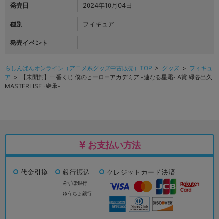
発売日
2024年10月04日
種別
フィギュア
発売イベント
らしんばんオンライン（アニメ系グッズ中古販売）TOP
>
グッズ
>
フィギュ
ア
> 【未開封】一番くじ 僕のヒーローアカデミア -連なる星霜- A賞 緑谷出久
MASTERLISE -継承-
お支払い方法
代金引換
銀行振込
クレジットカード決済
みずほ銀行、
ゆうちょ銀行