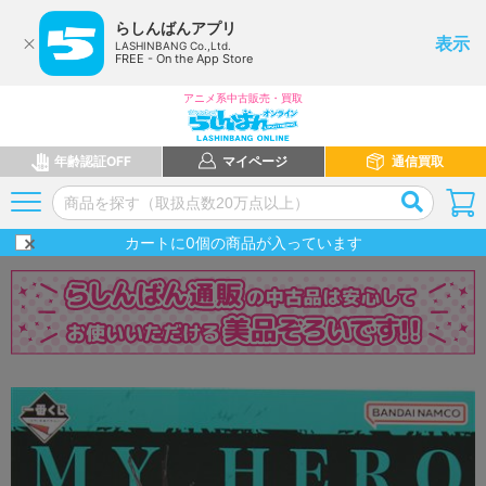
らしんばんアプリ
表示
LASHINBANG Co.,Ltd.
FREE - On the App Store
アニメ系中古販売・買取
年齢認証OFF
マイページ
通信買取
カートに
0
個の商品が入っています