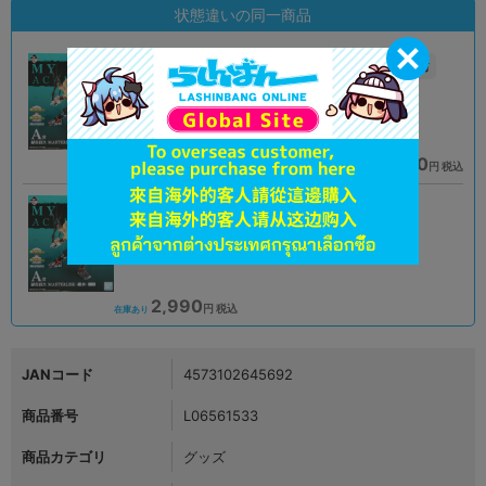
状態違いの同一商品
A
未開封
状態 :
状態 :
オンライン
姫路店
2,591
3,890
円 税込
円 税込
品切状態
在庫あり
B
状態 :
プライムツリー赤池店
2,990
円 税込
在庫あり
JANコード
4573102645692
商品番号
L06561533
商品カテゴリ
グッズ