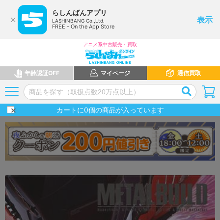
らしんばんアプリ
表示
LASHINBANG Co.,Ltd.
FREE - On the App Store
アニメ系中古販売・買取
年齢認証OFF
マイページ
通信買取
カートに
0
個の商品が入っています