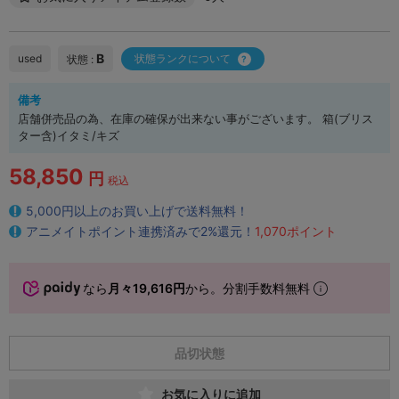
B
used
状態ランクについて
状態 :
備考
店舗併売品の為、在庫の確保が出来ない事がございます。 箱(ブリス
ター含)イタミ/キズ
58,850
円
税込
5,000円以上のお買い上げで送料無料！
アニメイトポイント連携済みで2%還元！
1,070ポイント
なら
月々19,616円
から。分割手数料無料
品切状態
お気に入りに追加