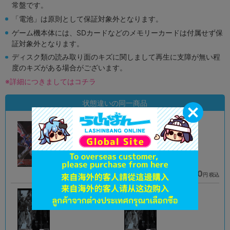
常盤です。
「電池」は原則として保証対象外となります。
ゲーム機本体には、SDカードなどのメモリーカードは付属せず保
証対象外となります。
ディスク類の読み取り面のキズに関しまして再生に支障が無い程
度のキズがある場合がございます。
※詳細につきましてはコチラ
状態違いの同一商品
A
A
状態 :
状態 :
オンライン
札幌店本館
61,900
40,410
円 税込
円 税込
品切状態
在庫あり
A
B
状態 :
状態 :
秋葉原店新館
秋葉原店新館