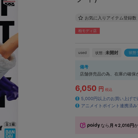
お気に入りアイテム登録数
柏モディ店
未開封
used
状態
状態 :
備考
店舗併売品の為、在庫の確保
6,050
円
税込
5,000円以上のお買い上げ
アニメイトポイント連携済み
なら
月々2,016円