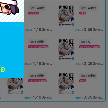
未開封
未開封
状態 :
状態 :
オンライン
小倉店
4,190
3,590
込
円 税込
円 税込
在庫あり
在庫あり
未開封
A
状態 :
状態 :
イオンモール新利府店
プライムツリー赤池店
4,490
3,290
込
円 税込
円 税込
在庫あり
在庫あり
未開封
未開封
状態 :
状態 :
イオンモール高岡店
水戸店
4,490
3,390
込
円 税込
円 税込
在庫あり
在庫あり