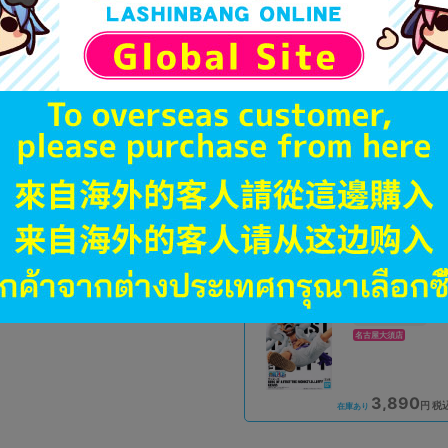
A
状態 :
オンライン
3,590
円 税
品切状態
A
状態 :
新座流通センター
3,590
円 税
在庫あり
未開封
状態 :
名古屋大須店
3,890
円 税
在庫あり