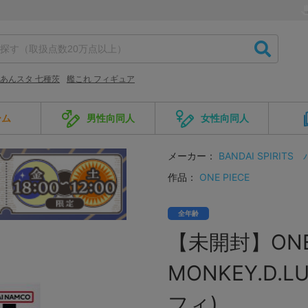
あんスタ 七種茨
艦これ フィギュア
ーム
男性向同人
女性向同人
メーカー：
BANDAI SPIRITS
作品：
ONE PIECE
全年齢
【未開封】ONE P
MONKEY.D.
フィ)