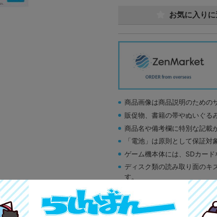
お気に入りに
商品画像は商品説明のための
販促物、書籍の帯やぬいぐる
商品名や備考欄に特別な記載
「電池」は原則として保証対
ゲーム機本体には、SDカー
ディスク類の読み取り面のキ
す。
※詳細につきましてはコチラ