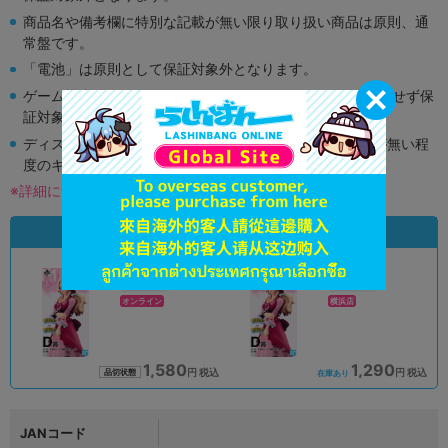
商品名や備考欄に特別な記載が無い限り取り扱い商品は原則、通
常盤です。
「電池」は原則として保証対象外となります。
ゲーム機本体には、SDカードなどのメモリーカードは付属せず保
証対象外となります。
ディスク類の読み取り面のキズに関しまして再生に支障が無い程
度のキズがある場合がございます。
※詳細につきましてはコチラ
状態違いの同一商品
A
A
状態 :
状態 :
オンライン
横浜店
1,580
1,290
円 税込
円 税込
品切状態
在庫あり
JANコード