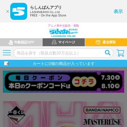
らしんばんアプリ
表示
LASHINBANG Co.,Ltd.
FREE - On the App Store
アニメ系中古販売・買取
年齢認証OFF
マイページ
通信買取
カートに
0
個の商品が入っています