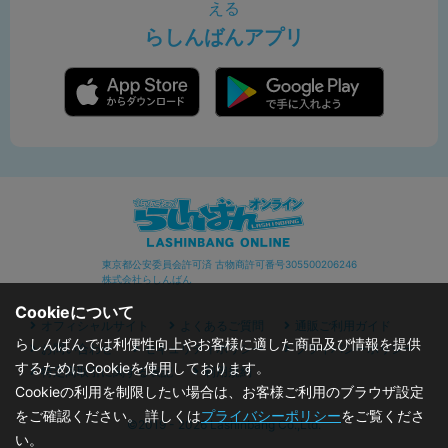
える
らしんばんアプリ
東京都公安委員会許可済 古物商許可番号305500206246
株式会社らしんばん
Cookieについて
オフィシャルサイト
よくあるご質問
通販ご利用ガイド
らしんばんでは利便性向上やお客様に適した商品及び情報を提供
お問い合わせ
セキュリティポリシー
プライバシーポリシー
するためにCookieを使用しております。
特定商取引に関する表記
利用規約
Cookieの利用を制限したい場合は、お客様ご利用のブラウザ設定
をご確認ください。 詳しくは
プライバシーポリシー
をご覧くださ
©2019 - 2026 Lashinbang Co.,Ltd.
い。