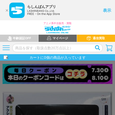
らしんばんアプリ
表示
LASHINBANG Co.,Ltd.
FREE - On the App Store
アニメ系中古販売・買取
年齢認証OFF
マイページ
通信買取
カートに
0
個の商品が入っています