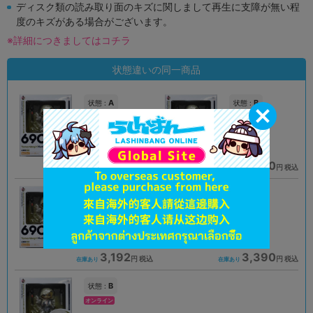
ディスク類の読み取り面のキズに関しまして再生に支障が無い程
度のキズがある場合がございます。
※詳細につきましてはコチラ
状態違いの同一商品
A
B
状態 :
状態 :
オンライン
オンライン
2,190
1,890
円 税込
円 税込
品切状態
在庫あり
B
A
状態 :
状態 :
横浜店
天王寺店
3,192
3,390
円 税込
円 税込
在庫あり
在庫あり
B
状態 :
オンライン