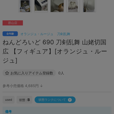
郡山店
オランジュ・ルージュ
刀剣乱舞
全年齢
ねんどろいど 690 刀剣乱舞 山姥切国
広 【フィギュア】[オランジュ・ルー
ジュ]
お気に入りアイテム登録数
0人
参考小売価格 4,685円 ↓
B
used
状態ランクについて
状態 :
備考