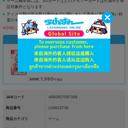
ゲーム機本体には、SDカードなどのメモリーカードは付属せず保
証対象外となります。
ディスク類の読み取り面のキズに関しまして再生に支障が無い程
度のキズがある場合がございます。
※詳細につきましてはコチラ
状態違いの同一商品
A
状態 :
オンライン
1,990
円 税込
品切状態
JANコード
4995857097388
商品番号
L06833738
商品カテゴリ
ゲーム