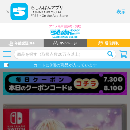
らしんばんアプリ
表示
LASHINBANG Co.,Ltd.
FREE - On the App Store
アニメ系中古販売・買取
年齢認証OFF
マイページ
通信買取
カートに
0
個の商品が入っています