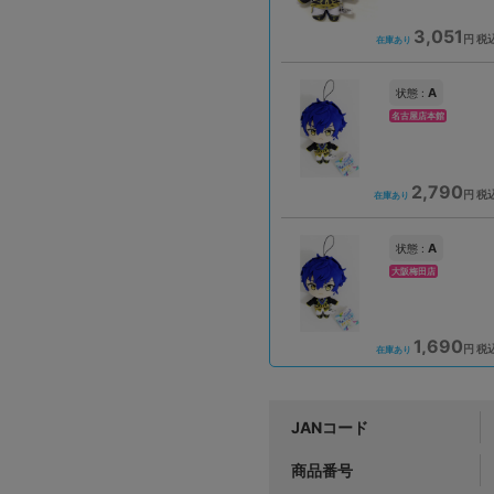
3,051
円 税
在庫あり
A
状態 :
名古屋店本館
2,790
円 税
在庫あり
A
状態 :
大阪梅田店
1,690
円 税
在庫あり
JANコード
商品番号