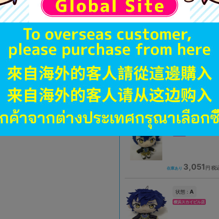
2,728
円 税
在庫あり
A
状態 :
大宮店
3,051
円 税
在庫あり
A
状態 :
熊本店
3,051
円 税
在庫あり
A
状態 :
横浜スカイビル店