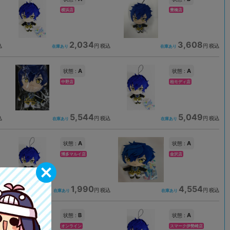
横浜店
豊橋店
2,034
3,608
込
円 税込
円 税込
在庫あり
在庫あり
A
A
状態 :
状態 :
中野店
柏モディ店
5,544
5,049
込
円 税込
円 税込
在庫あり
在庫あり
A
A
状態 :
状態 :
博多マルイ店
金沢店
1,990
4,554
込
円 税込
円 税込
在庫あり
在庫あり
B
A
状態 :
状態 :
オンライン
スマーク伊勢崎店