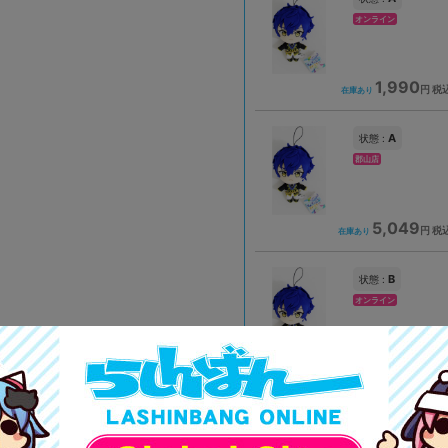
オンライン
1,990
円 税
在庫あり
A
状態 :
郡山店
5,049
円 税
在庫あり
B
状態 :
オンライン
1,790
円 税
在庫あり
B
状態 :
金沢店