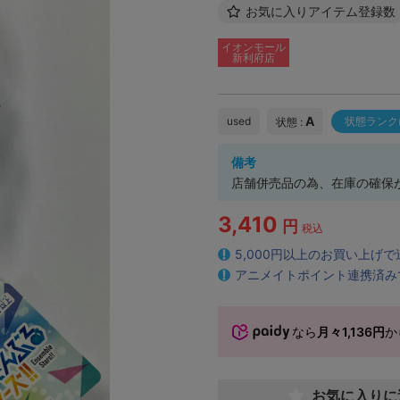
お気に入りアイテム登録数
イオンモール
新利府店
A
used
状態ランク
状態 :
備考
店舗併売品の為、在庫の確保
3,410
円
税込
5,000円以上のお買い上げ
アニメイトポイント連携済み
なら
月々1,136円
か
お気に入りに