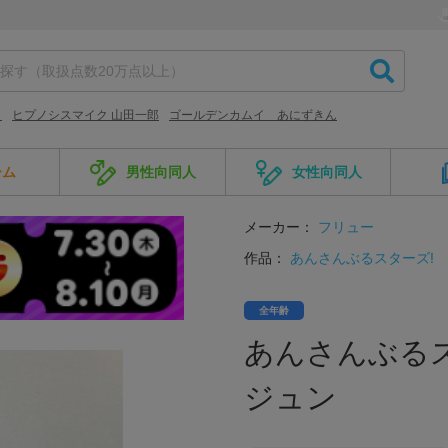
ト
ヒプノシスマイク 山田一郎
ゴールデンカムイ あにずきん
ーム
男性向同人
女性向同人
メーカー：
フリュー
作品：
あんさんぶるスターズ!
全年齢
あんさんぶるスタ
ジュン