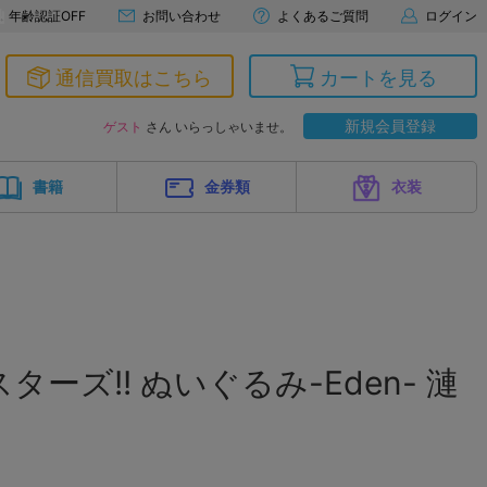
年齢認証OFF
お問い合わせ
よくあるご質問
ログイン
通信買取はこちら
カートを見る
新規会員登録
ゲスト
さん いらっしゃいませ。
書籍
金券類
衣装
ーズ!! ぬいぐるみ-Eden- 漣