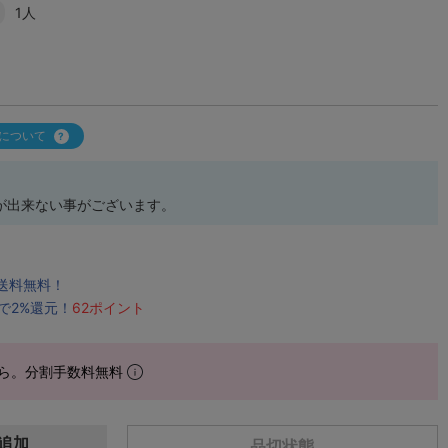
1人
について
が出来ない事がございます。
で送料無料！
で2%還元！
62ポイント
ら。分割手数料無料
追加
品切状態