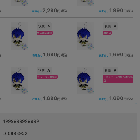
2,290
1,990
込
円 税込
円 税込
在庫あり
在庫あり
A
A
状態 :
状態 :
名古屋大須店
所沢店
1,690
1,690
込
円 税込
円 税込
在庫あり
在庫あり
A
A
状態 :
状態 :
モラージュ菖蒲店
イオンモール津田沼North
店
1,690
1,690
込
円 税込
円 税込
在庫あり
在庫あり
4999999999999
L06898952