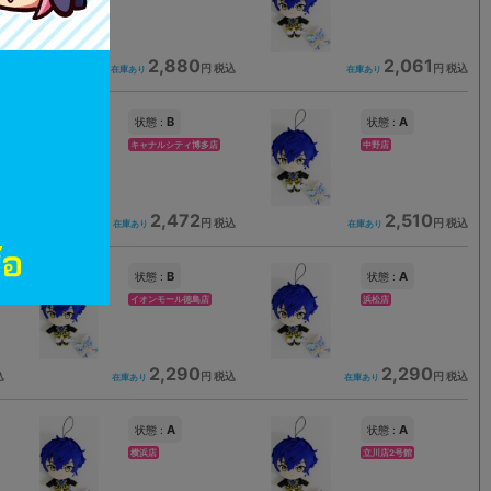
2,880
2,061
込
円 税込
円 税込
在庫あり
在庫あり
B
A
状態 :
状態 :
キャナルシティ博多店
中野店
2,472
2,510
込
円 税込
円 税込
在庫あり
在庫あり
B
A
状態 :
状態 :
イオンモール徳島店
浜松店
2,290
2,290
込
円 税込
円 税込
在庫あり
在庫あり
A
A
状態 :
状態 :
横浜店
立川店2号館