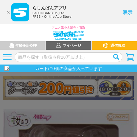
らしんばんアプリ
表示
LASHINBANG Co.,Ltd.
FREE - On the App Store
アニメ系中古販売・買取
年齢認証OFF
マイページ
通信買取
カートに
0
個の商品が入っています