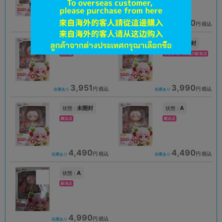
3,890
3,890
円 税込
円 税込
在庫あり
在庫あり
A
未開封
状態 :
状態 :
所沢店
イオンモール旭川駅前店
3,951
3,990
円 税込
円 税込
在庫あり
在庫あり
未開封
A
状態 :
状態 :
横浜店
横浜店
4,490
4,490
円 税込
円 税込
在庫あり
在庫あり
A
状態 :
新潟店
4,990
円 税込
在庫あり