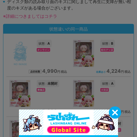
ディスク類の読み取り面のキズに関しまして再生に支障が無い程
度のキズがある場合がございます。
※詳細につきましてはコチラ
状態違いの同一商品
A
B
状態 :
状態 :
オンライン
柏モディ店
4,990
4,224
円 税込
円 税込
品切状態
在庫あり
未開封
A
状態 :
状態 :
豊橋店
大宮店
3,890
3,500
円 税込
円 税込
在庫あり
在庫あり
未開封
未開封
状態 :
状態 :
アリオ倉敷店
スマーク伊勢崎店