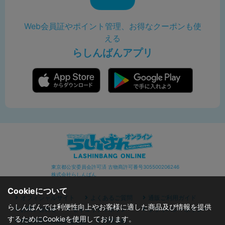
Web会員証やポイント管理、お得なクーポンも使
える
らしんばんアプリ
東京都公安委員会許可済 古物商許可番号305500206246
株式会社らしんばん
Cookieについて
オフィシャルサイト
よくあるご質問
通販ご利用ガイド
らしんばんでは利便性向上やお客様に適した商品及び情報を提供
お問い合わせ
セキュリティポリシー
プライバシーポリシー
するためにCookieを使用しております。
特定商取引に関する表記
利用規約